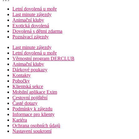
Letní dovolená u moře
Last minute zájezdy
Animační kluby
Exotická dovolená
Dovolená s dětmi zdarma
Poznávací zájezdy
Last minute zájezdy
Letní dovolená u moře
Věrnostní program DERCLUB
Animační kluby
Dárkové poukazy
Kontakty
Pobočky
Klientská sekce
Mobilní aplikace Exim
Cestovní pojištění
Časté dotazy
Podmínky k zájezdu
Informace pro klienty
Kariéra
Ochrana osobních údajů
Nastavení soukromí