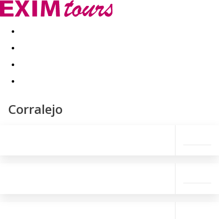
Akční nabídky
Last minute
First minute - Exotika a zim
Corralejo