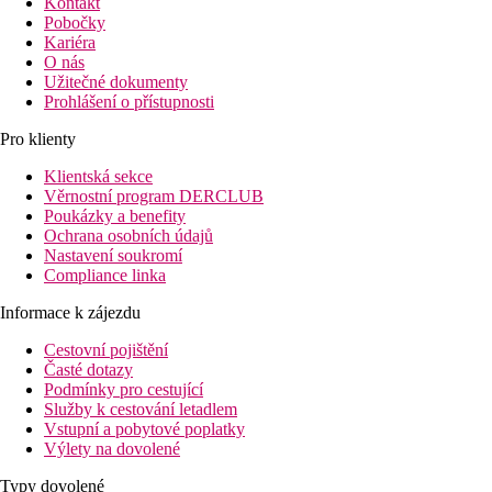
Kontakt
Pobočky
Kariéra
O nás
Užitečné dokumenty
Prohlášení o přístupnosti
Pro klienty
Klientská sekce
Věrnostní program DERCLUB
Poukázky a benefity
Ochrana osobních údajů
Nastavení soukromí
Compliance linka
Informace k zájezdu
Cestovní pojištění
Časté dotazy
Podmínky pro cestující
Služby k cestování letadlem
Vstupní a pobytové poplatky
Výlety na dovolené
Typy dovolené