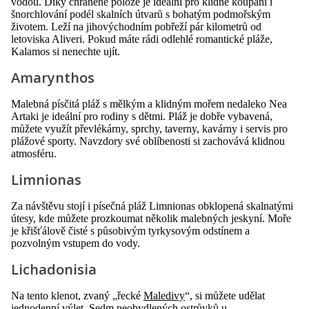
vodou. Díky chráněné poloze je ideální pro klidné koupání i
šnorchlování podél skalních útvarů s bohatým podmořským
životem. Leží na jihovýchodním pobřeží pár kilometrů od
letoviska Aliveri. Pokud máte rádi odlehlé romantické pláže,
Kalamos si nenechte ujít.
Amarynthos
Malebná písčitá pláž s mělkým a klidným mořem nedaleko Nea
Artaki je ideální pro rodiny s dětmi. Pláž je dobře vybavená,
můžete využít převlékárny, sprchy, taverny, kavárny i servis pro
plážové sporty. Navzdory své oblíbenosti si zachovává klidnou
atmosféru.
Limnionas
Za návštěvu stojí i písečná pláž Limnionas obklopená skalnatými
útesy, kde můžete prozkoumat několik malebných jeskyní. Moře
je křišťálově čisté s působivým tyrkysovým odstínem a
pozvolným vstupem do vody.
Lichadonisia
Na tento klenot, zvaný „řecké
Maledivy
“, si můžete udělat
jednodenní výlet. Sedm neobydlených ostrůvků u