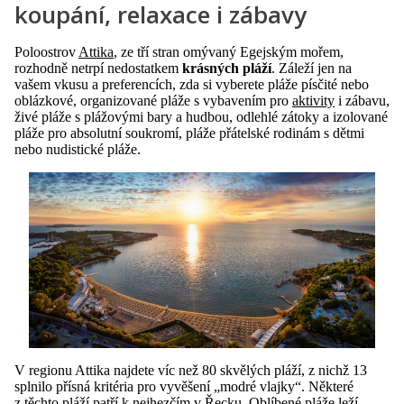
koupání, relaxace i zábavy
Poloostrov
Attika
, ze tří stran omývaný Egejským mořem,
rozhodně netrpí nedostatkem
krásných pláží
. Záleží jen na
vašem vkusu a preferencích, zda si vyberete pláže písčité nebo
oblázkové, organizované pláže s vybavením pro
aktivity
i zábavu,
živé pláže s plážovými bary a hudbou, odlehlé zátoky a izolované
pláže pro absolutní soukromí, pláže přátelské rodinám s dětmi
nebo nudistické pláže.
V regionu Attika najdete víc než 80 skvělých pláží, z nichž 13
splnilo přísná kritéria pro vyvěšení „modré vlajky“. Některé
z těchto pláží patří k nejhezčím v
Řecku
. Oblíbené pláže leží