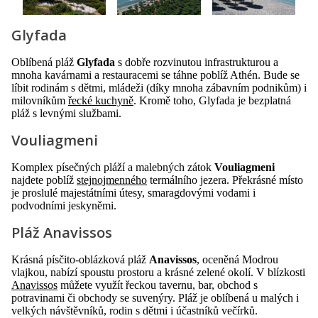
Glyfada
Oblíbená pláž
Glyfada
s dobře rozvinutou infrastrukturou a
mnoha kavárnami a restauracemi se táhne poblíž Athén. Bude se
líbit rodinám s dětmi, mládeži (díky mnoha zábavním podnikům) i
milovníkům
řecké kuchyně
. Kromě toho, Glyfada je bezplatná
pláž s levnými službami.
Vouliagmeni
Komplex písečných pláží a malebných zátok
Vouliagmeni
najdete poblíž
stejnojmenného
termálního jezera. Překrásné místo
je proslulé majestátními útesy, smaragdovými vodami i
podvodními jeskyněmi.
Pláž Anavissos
Krásná písčito-oblázková pláž
Anavissos
, oceněná Modrou
vlajkou, nabízí spoustu prostoru a krásné zelené okolí. V blízkosti
Anavissos
můžete využít řeckou tavernu, bar, obchod s
potravinami či obchody se suvenýry. Pláž je oblíbená u malých i
velkých návštěvníků, rodin s dětmi i účastníků večírků.