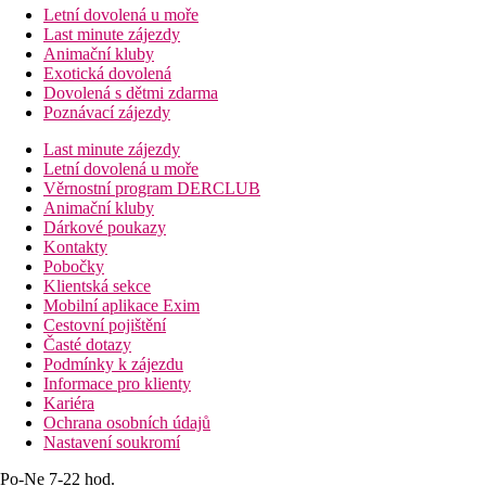
Letní dovolená u moře
Last minute zájezdy
Animační kluby
Exotická dovolená
Dovolená s dětmi zdarma
Poznávací zájezdy
Last minute zájezdy
Letní dovolená u moře
Věrnostní program DERCLUB
Animační kluby
Dárkové poukazy
Kontakty
Pobočky
Klientská sekce
Mobilní aplikace Exim
Cestovní pojištění
Časté dotazy
Podmínky k zájezdu
Informace pro klienty
Kariéra
Ochrana osobních údajů
Nastavení soukromí
Po-Ne 7-22 hod.