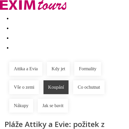
Akční nabídky
Last minute
First minute - Exotika a zim
Attika a Evia
Kdy jet
Formality
Vše o zemi
Koupání
Co ochutnat
Nákupy
Jak se bavit
Pláže Attiky a Evie: požitek z