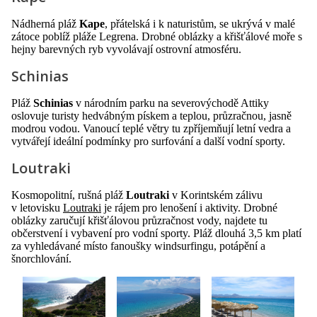
Nádherná pláž
Kape
, přátelská i k naturistům, se ukrývá v malé
zátoce poblíž pláže Legrena. Drobné oblázky a křišťálové moře s
hejny barevných ryb vyvolávají ostrovní atmosféru.
Schinias
Pláž
Schinias
v národním parku na severovýchodě Attiky
oslovuje turisty hedvábným pískem a teplou, průzračnou, jasně
modrou vodou. Vanoucí teplé větry tu zpříjemňují letní vedra a
vytvářejí ideální podmínky pro surfování a další vodní sporty.
Loutraki
Kosmopolitní, rušná pláž
Loutraki
v Korintském zálivu
v letovisku
Loutraki
je rájem pro lenošení i aktivity. Drobné
oblázky zaručují křišťálovou průzračnost vody, najdete tu
občerstvení i vybavení pro vodní sporty. Pláž dlouhá 3,5 km platí
za vyhledávané místo fanoušky windsurfingu, potápění a
šnorchlování.