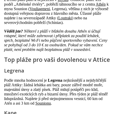
podél „Athénské riviéry“, pobřeží táhnoucího se z centra
Athén
k
mysu Sounion (
Vouliagmeni
, Legrena), většina z nich je výborně
dostupná veřejnou dopravou z hlavního města. Úžasné pláže
najdete i na severozápadě Attiky (
Loutraki
) nebo na
severovýchodním pobřeží (Schinias).
Věděli jste?
Některé z pláží v blízkém dosahu Athén si účtují
vstupné, které může zahrnovat i příplatek za použití lehátek,
sprch, bezplatné Wi-Fi nebo půjčení sportovního vybavení. Ceny
se pohybují od 3 do 10 € za osobu/den. Pokud se vám nechce
platit, není problém najít bezplatnou pláž v sousedství.
Top pláže pro vaši dovolenou v Attice
Legrena
Podle mnoha hodnocení je
Legrena
nejkrásnější a nejidyličtější
pláž Attiky: žádná lehátka ani bary, pouze zářivě modré moře,
majestátní útesy a zlatý písek. Pláž milují potápěči pro klid,
množství exotických ryb a bizarní útesy. Přes týden je pláž téměř
liduprázdná. Najdete ji před stejnojmennou vesnicí, 60 km od
Atén a asi 3 km od
Sounionu
.
Kape