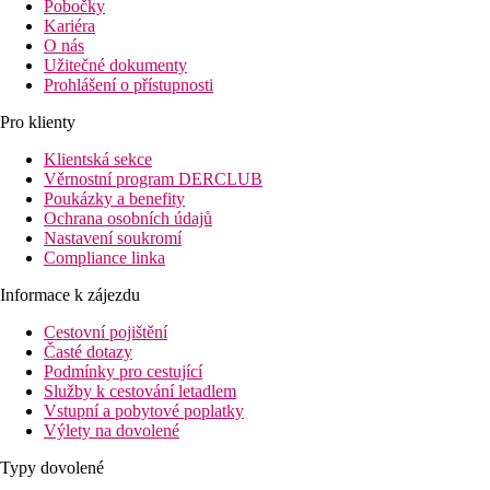
Pobočky
Kariéra
O nás
Užitečné dokumenty
Prohlášení o přístupnosti
Pro klienty
Klientská sekce
Věrnostní program DERCLUB
Poukázky a benefity
Ochrana osobních údajů
Nastavení soukromí
Compliance linka
Informace k zájezdu
Cestovní pojištění
Časté dotazy
Podmínky pro cestující
Služby k cestování letadlem
Vstupní a pobytové poplatky
Výlety na dovolené
Typy dovolené