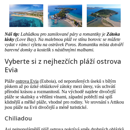
Náš tip:
Lahůdkou pro zamilované páry a romantiky je
Zátoka
lásky
(Love Bay). Na malebnou pláž ve stínu borovic se můžete
vydat v rámci výletu na ostrůvek Poros. Romantiku místa dotváří
barevné domky a kostelík s nástěnnými malbami.
Vyberte si z nejhezčích pláží ostrova
Evia
Pláže
ostrova Evia
(Euboia), od neporušených úseků s bílým
pískem až po úzké oblázkové zátoky mezi útesy, vás uchvátí
přírodní krásou a rozmanitostí. Na východě najdete divočejší
pláže se skalisky a většími vlnami, západní pobřeží má spíš
klidnější a mělké pláže, vhodné pro rodiny. Ve srovnání s Attikou
jsou pláže na Evii divočejší a méně turistické.
Chiliadou
Asi nejpopulárnější pláž ostrova pokrývá směs drobných oblázků