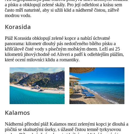
a písku a obklopují zelené skály. Pro její odlehlost a krásu sem
často míří naturisté, aby si užili klid a nádherně čistou, zářivě
modrou vodu.
Korasida
Pláž Korasida obklopují zelené kopce a nabízí úchvatné
panorama: kilometr dlouhý pás nedotčeného bílého písku a
křišťálově čisté vody s písečným mořským dnem. Leží asi 25
kilometrů jihovýchodně od Aliveri a patří k odlehlejším plážím,
které ocení milovníci klidu a romantiky.
Kalamos
Nádherná přírodní pláž Kalamos mezi zelenými kopci je dlouhá a
písčitá se skalnatými úseky, s úžasně čistou temně tyrkysovou