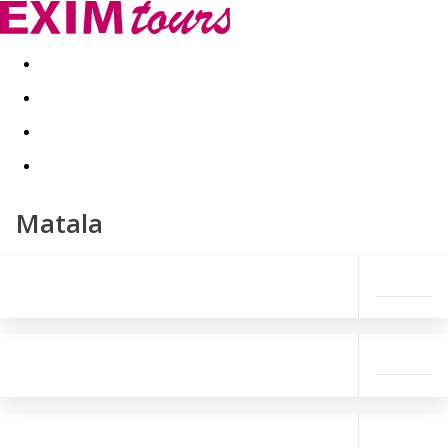
Akční nabídky
Last minute
First minute - Exotika a zim
Matala