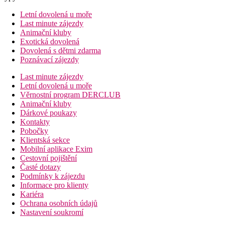
Letní dovolená u moře
Last minute zájezdy
Animační kluby
Exotická dovolená
Dovolená s dětmi zdarma
Poznávací zájezdy
Last minute zájezdy
Letní dovolená u moře
Věrnostní program DERCLUB
Animační kluby
Dárkové poukazy
Kontakty
Pobočky
Klientská sekce
Mobilní aplikace Exim
Cestovní pojištění
Časté dotazy
Podmínky k zájezdu
Informace pro klienty
Kariéra
Ochrana osobních údajů
Nastavení soukromí