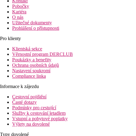
Kontakt
Pobočky
Kariéra
O nás
Užitečné dokumenty
Prohlášení o přístupnosti
Pro klienty
Klientská sekce
Věrnostní program DERCLUB
Poukázky a benefity
Ochrana osobních údajů
Nastavení soukromí
Compliance linka
Informace k zájezdu
Cestovní pojištění
Časté dotazy
Podmínky pro cestující
Služby k cestování letadlem
Vstupní a pobytové poplatky
Výlety na dovolené
Typy dovolené