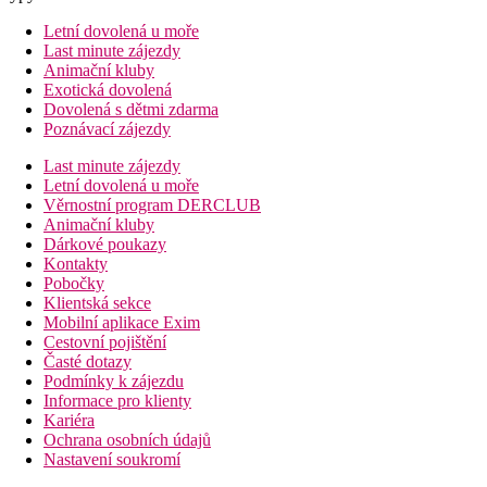
Letní dovolená u moře
Last minute zájezdy
Animační kluby
Exotická dovolená
Dovolená s dětmi zdarma
Poznávací zájezdy
Last minute zájezdy
Letní dovolená u moře
Věrnostní program DERCLUB
Animační kluby
Dárkové poukazy
Kontakty
Pobočky
Klientská sekce
Mobilní aplikace Exim
Cestovní pojištění
Časté dotazy
Podmínky k zájezdu
Informace pro klienty
Kariéra
Ochrana osobních údajů
Nastavení soukromí