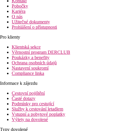
Kontakt
Pobočky
Kariéra
O nás
Užitečné dokumenty
Prohlášení o přístupnosti
Pro klienty
Klientská sekce
Věrnostní program DERCLUB
Poukázky a benefity
Ochrana osobních údajů
Nastavení soukromí
Compliance linka
Informace k zájezdu
Cestovní pojištění
Časté dotazy
Podmínky pro cestující
Služby k cestování letadlem
Vstupní a pobytové poplatky
Výlety na dovolené
Typy dovolené