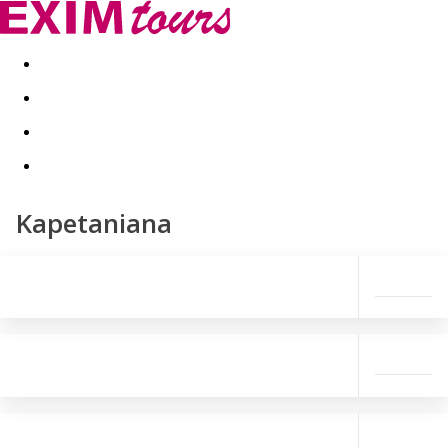
Akční nabídky
Last minute
First minute - Exotika a zim
Kapetaniana