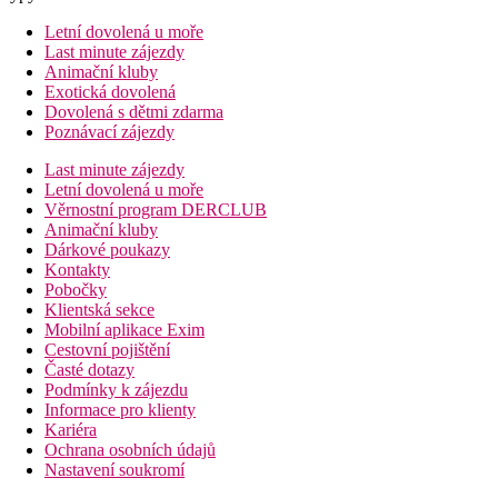
Letní dovolená u moře
Last minute zájezdy
Animační kluby
Exotická dovolená
Dovolená s dětmi zdarma
Poznávací zájezdy
Last minute zájezdy
Letní dovolená u moře
Věrnostní program DERCLUB
Animační kluby
Dárkové poukazy
Kontakty
Pobočky
Klientská sekce
Mobilní aplikace Exim
Cestovní pojištění
Časté dotazy
Podmínky k zájezdu
Informace pro klienty
Kariéra
Ochrana osobních údajů
Nastavení soukromí