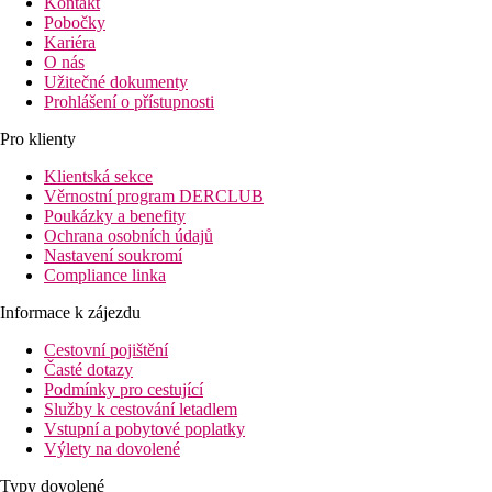
Kontakt
Pobočky
Kariéra
O nás
Užitečné dokumenty
Prohlášení o přístupnosti
Pro klienty
Klientská sekce
Věrnostní program DERCLUB
Poukázky a benefity
Ochrana osobních údajů
Nastavení soukromí
Compliance linka
Informace k zájezdu
Cestovní pojištění
Časté dotazy
Podmínky pro cestující
Služby k cestování letadlem
Vstupní a pobytové poplatky
Výlety na dovolené
Typy dovolené