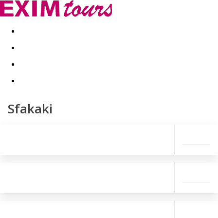
Akční nabídky
Last minute
First minute - Exotika a zim
Sfakaki