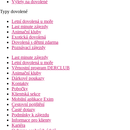
Výlety na dovolené
Typy dovolené
Letní dovolená u moře
Last minute zájezdy
Animační kluby
Exotická dovolená
Dovolená s dětmi zdarma
Poznávací zájezdy
Last minute zájezdy
Letní dovolená u moře
Věrnostní program DERCLUB
Animační kluby
Dárkové poukazy
Kontakty
Pobočky
Klientská sekce
Mobilní aplikace Exim
Cestovní pojištění
Časté dotazy
Podmínky k zájezdu
Informace pro klienty
Kariéra