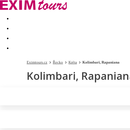
Akční nabídky
Last minute
First minute - Exotika a zim
Eximtours.cz
Řecko
Kréta
Kolimbari, Rapaniana
Kolimbari, Rapanian