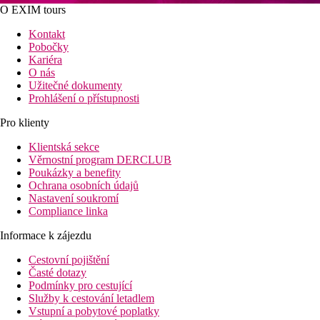
O EXIM tours
Kontakt
Pobočky
Kariéra
O nás
Užitečné dokumenty
Prohlášení o přístupnosti
Pro klienty
Klientská sekce
Věrnostní program DERCLUB
Poukázky a benefity
Ochrana osobních údajů
Nastavení soukromí
Compliance linka
Informace k zájezdu
Cestovní pojištění
Časté dotazy
Podmínky pro cestující
Služby k cestování letadlem
Vstupní a pobytové poplatky