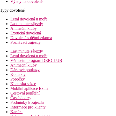
Výlety na dovolené
Typy dovolené
Letní dovolená u moře
Last minute zájezdy
Animační kluby
Exotická dovolená
Dovolená s dětmi zdarma
Poznávací zájezdy
Last minute zájezdy
Letní dovolená u moře
Věrnostní program DERCLUB
Animační kluby
Dárkové poukazy
Kontakty
Pobočky
Klientská sekce
Mobilní aplikace Exim
Cestovní pojištění
Časté dotazy
Podmínky k zájezdu
Informace pro klienty
Kariéra