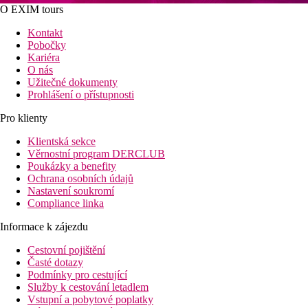
O EXIM tours
Kontakt
Pobočky
Kariéra
O nás
Užitečné dokumenty
Prohlášení o přístupnosti
Pro klienty
Klientská sekce
Věrnostní program DERCLUB
Poukázky a benefity
Ochrana osobních údajů
Nastavení soukromí
Compliance linka
Informace k zájezdu
Cestovní pojištění
Časté dotazy
Podmínky pro cestující
Služby k cestování letadlem
Vstupní a pobytové poplatky