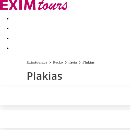
Akční nabídky
Last minute
First minute - Exotika a zim
Eximtours.cz
Řecko
Kréta
Plakias
Plakias