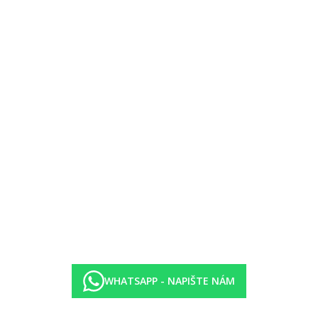
30–14.30 oběd formou bufetu, 15.00–17.30 filtrovaná káva, čaj, bábovk
no, alkoholické nápoje (vše místní výroby, určené hotelem, rozlévané)
 alkoholické nápoje (vše místní výroby, určené hotelem, rozlévané), 15
ros Beach i v sesterském hotelu Kavros Garden
WHATSAPP - NAPIŠTE NÁM