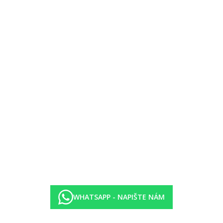
:
soukromý bazén, nabídka polštářů
p:
boční výhled na moře, sdílený bazén, pokoje umístěné v přízemí
boční výhled na moře
é posuvnými dveřmi
okoj s obývací částí, nabídka polštářů, pokoje umístěné v patře
rma)
WHATSAPP - NAPIŠTE NÁM