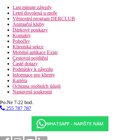
Penthouse Dvoulůžkový pokoj, Hlavní budova,
Výhled moře:
vyšší patra, kávovar, denně doplňovaný
Last minute zájezdy
minibar (nealkoholické nápoje)
Letní dovolená u moře
Dvoulůžkový pokoj, Výhled moře:
hlavní budova, 1.
Věrnostní program DERCLUB
nebo 2. patro
Animační kluby
Rodinný pokoj, 2 ložnice, 4 bedded, Výhled moře:
Dárkové poukazy
ložnice oddělená posuvnými dveřmi, ubytování až 4 osob
Kontakty
Rodinný pokoj, 2 ložnice, 5 bedded, Výhled moře:
v 1
Pobočky
ložnici palanda, ubytování až 5 osob, pokoje oddělené
Klientská sekce
posuvnými dveřmi
Mobilní aplikace Exim
Bungalov, Beach Front, Soukromý bazén:
první řada
Cestovní pojištění
přímo u moře, privátní bazén, kávovar. Navíc možnost
Časté dotazy
snídaně v a´la carte restauraci Ariadne (po předchozí
Podmínky k zájezdu
rezervaci).
Informace pro klienty
Family Mezonet, 5 bedded, Soukromý bazén:
2 patra,
Kariéra
2 koupelny, privátní bazén, kávovar. Navíc možnost
Ochrana osobních údajů
snídaně v a´la carte restauraci Ariadne (po předchozí
Nastavení soukromí
rezervaci).
Po-Ne 7-22 hod.
Rodinný pokoj, 4 bedded, Open plan, Výhled moře:
jedna prostornější místnost
255 787 787
Jednolůžkový pokoj
WHATSAPP - NAPIŠTE NÁM
Pláž
Písečná pláž u hotelu, lehátka, slunečníky a osušky zdarma, bar