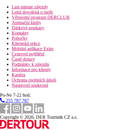
Stravování
Last minute zájezdy
Bez stravování.
Letní dovolená u moře
Věrnostní program DERCLUB
Sportovní nabídka
Animační kluby
Za poplatek:
biliár
Dárkové poukazy
Kontakty
Děti
Pobočky
Klientská sekce
Oddělená část bazénu, hřiště, dětská postýlka zdarma (na
Mobilní aplikace Exim
vyžádání).
Cestovní pojištění
Časté dotazy
Pro handicapované
Podmínky k zájezdu
K dispozici několik pokojů pro handicapované klienty (na
Informace pro klienty
vyžádání dle konkrétních požadavků klienta).
Kariéra
Ochrana osobních údajů
Internet
Nastavení soukromí
Zdarma
: Wi-Fi v celém areálu hotelu.
Po-Ne 7-22 hod.
Web
255 787 787
https://www.dias-stalis.gr
Oficiální kategorie
Copyright © 2026, DER Touristik CZ a.s.
4 hvězdičky