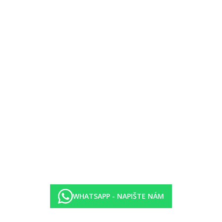
i lůžky, dětskou postýlkou (zdarma), balkónem nebo terasou, sejfem (
i lůžky, dětskou postýlkou (zdarma), balkónem nebo terasou, sejfem (
WHATSAPP - NAPIŠTE NÁM