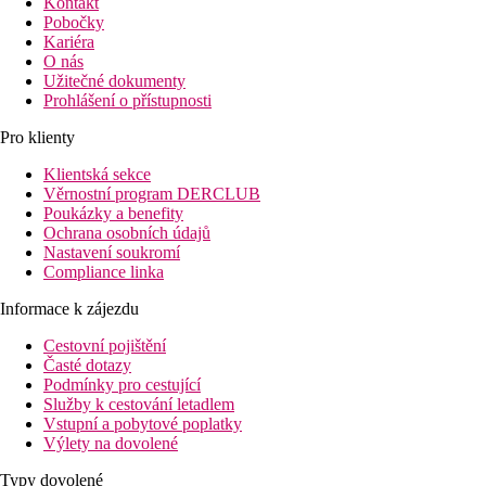
Kontakt
Pobočky
Kariéra
O nás
Užitečné dokumenty
Prohlášení o přístupnosti
Pro klienty
Klientská sekce
Věrnostní program DERCLUB
Poukázky a benefity
Ochrana osobních údajů
Nastavení soukromí
Compliance linka
Informace k zájezdu
Cestovní pojištění
Časté dotazy
Podmínky pro cestující
Služby k cestování letadlem
Vstupní a pobytové poplatky
Výlety na dovolené
Typy dovolené