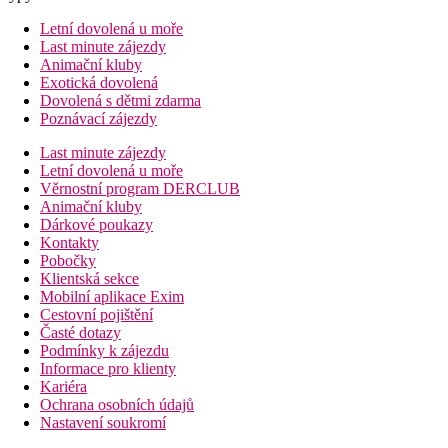
Letní dovolená u moře
Last minute zájezdy
Animační kluby
Exotická dovolená
Dovolená s dětmi zdarma
Poznávací zájezdy
Last minute zájezdy
Letní dovolená u moře
Věrnostní program DERCLUB
Animační kluby
Dárkové poukazy
Kontakty
Pobočky
Klientská sekce
Mobilní aplikace Exim
Cestovní pojištění
Časté dotazy
Podmínky k zájezdu
Informace pro klienty
Kariéra
Ochrana osobních údajů
Nastavení soukromí