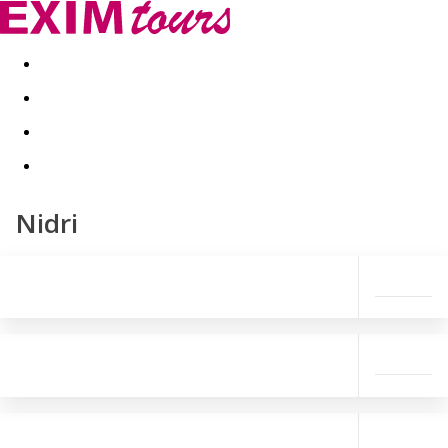
Akční nabídky
Last minute
First minute - Exotika a zim
Nidri