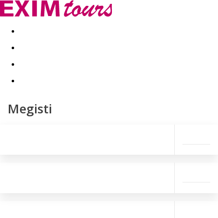
Akční nabídky
Last minute
First minute - Exotika a zim
Megisti