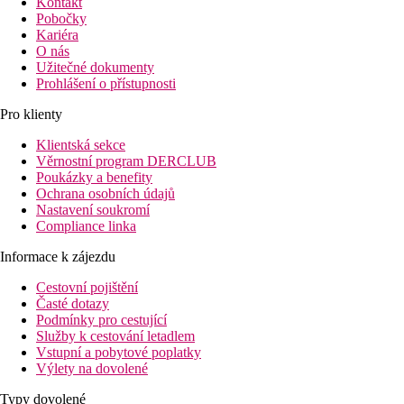
Kontakt
Pobočky
Kariéra
O nás
Užitečné dokumenty
Prohlášení o přístupnosti
Pro klienty
Klientská sekce
Věrnostní program DERCLUB
Poukázky a benefity
Ochrana osobních údajů
Nastavení soukromí
Compliance linka
Informace k zájezdu
Cestovní pojištění
Časté dotazy
Podmínky pro cestující
Služby k cestování letadlem
Vstupní a pobytové poplatky
Výlety na dovolené
Typy dovolené