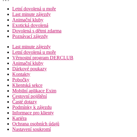
Letní dovolená u moře
Last minute zájezdy
Animační kluby
Exotická dovolená
Dovolená s dětmi zdarma
Poznávací zájezdy
Last minute zájezdy
Letní dovolená u moře
Věrnostní program DERCLUB
Animační kluby
Dárkové poukazy
Kontakty
Pobočky
Klientská sekce
Mobilní aplikace Exim
Cestovní pojištění
Časté dotazy
Podmínky k zájezdu
Informace pro klienty
Kariéra
Ochrana osobních údajů
Nastavení soukromí