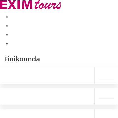
Akční nabídky
Last minute
First minute - Exotika a zim
Finikounda