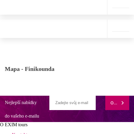
Mapa -
Finikounda
Nejlepší nabídky
ODEBÍRAT
do vašeho e-mailu
O EXIM tours