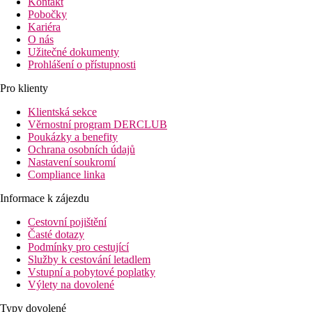
Kontakt
Pobočky
Kariéra
O nás
Užitečné dokumenty
Prohlášení o přístupnosti
Pro klienty
Klientská sekce
Věrnostní program DERCLUB
Poukázky a benefity
Ochrana osobních údajů
Nastavení soukromí
Compliance linka
Informace k zájezdu
Cestovní pojištění
Časté dotazy
Podmínky pro cestující
Služby k cestování letadlem
Vstupní a pobytové poplatky
Výlety na dovolené
Typy dovolené