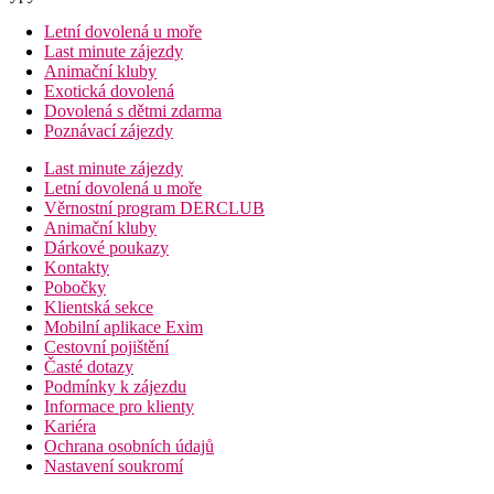
Letní dovolená u moře
Last minute zájezdy
Animační kluby
Exotická dovolená
Dovolená s dětmi zdarma
Poznávací zájezdy
Last minute zájezdy
Letní dovolená u moře
Věrnostní program DERCLUB
Animační kluby
Dárkové poukazy
Kontakty
Pobočky
Klientská sekce
Mobilní aplikace Exim
Cestovní pojištění
Časté dotazy
Podmínky k zájezdu
Informace pro klienty
Kariéra
Ochrana osobních údajů
Nastavení soukromí