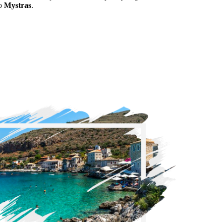
to
Mystras
.