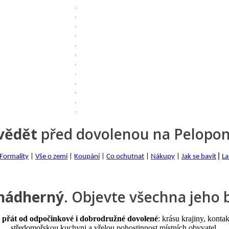
vědět
před dovolenou na Pelopo
|
Formality
|
Vše o zemi
|
Koupání
|
Co ochutnat
|
Nákupy
|
Jak se bavit
La
 nádherný
. Objevte všechna jeho 
te přát od odpočinkové i dobrodružné dovolené
: krásu krajiny, kontak
středomořskou kuchyni a vřelou pohostinnost místních obyvatel.