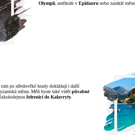
Olympii
, amfiteátr v
Epidauru
nebo zaniklé měs
ruin po středověké hrady dokládají i další
byzantská města. Měli byste také vidět
půvabné
 úzkokolejnou
železnicí do Kalavryty
.