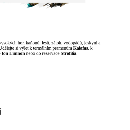
ysokých hor, kaňonů, lesů, zátok, vodopádů, jeskyní a
 Udělejte si výlet k termálním pramenům
Kaiafas
, k
o ton Limnon
nebo do rezervace
Strofilia
.
i