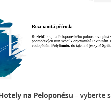
Rozmanitá příroda
Rozlehlá krajina Peloponéského poloostrova plná v
podmořských ruin svádí k objevování i aktivitám.
vodopádům
Polylimnio
, do tajemné jeskyně
Spili
Hotely na Peloponésu
– vyberte s