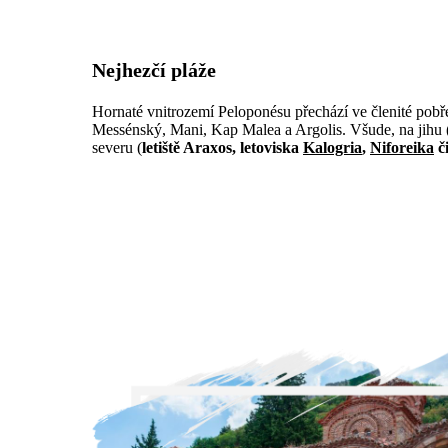
Nejhezčí pláže
Hornaté vnitrozemí Peloponésu přechází ve členité pobře
Messénský, Mani, Kap Malea a Argolis. Všude, na jihu 
severu (
letiště Araxos, letoviska
Kalogria
,
Niforeika
č