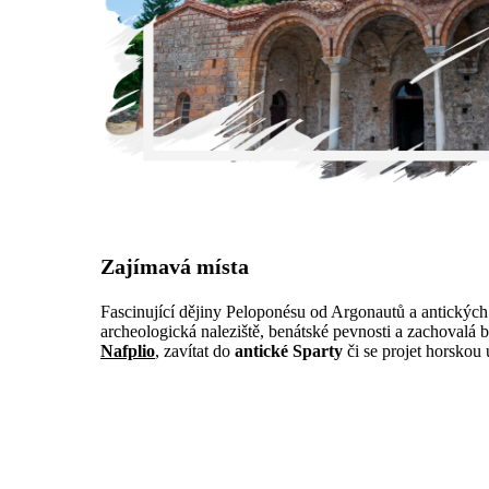
Zajímavá místa
Fascinující dějiny Peloponésu od Argonautů a antických 
archeologická naleziště, benátské pevnosti a zachovalá 
Nafplio
, zavítat do
antické Sparty
či se projet horskou