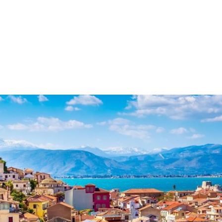
a u moře
Animační kluby
First minute – Léto 2027
Vě