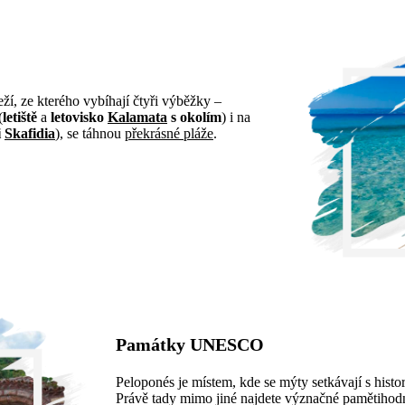
ží, ze kterého vybíhají čtyři výběžky –
(
letiště
a
letovisko
Kalamata
s okolím
) i na
i
Skafidia
), se táhnou
překrásné pláže
.
Památky UNESCO
Peloponés je místem, kde se mýty setkávají s histo
Právě tady mimo jiné najdete význačné pamětih