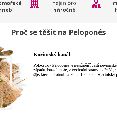
omořské
nejen pro
m
dnebí
náročné
Proč se těšit na Peloponés
Korintský kanál
Poloostrov Peloponés je nejjižnější částí pevninsk
západu Jónské moře, z východní strany moře Myr
šíje, kterou protnul na konci 19. století
Korintský 