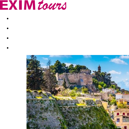
Akční nabídky
Last minute
First minute - Exotika a zim