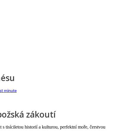
nésu
st minute
božská zákoutí
t s tisíciletou historií a kulturou, perfektní moře, čerstvou