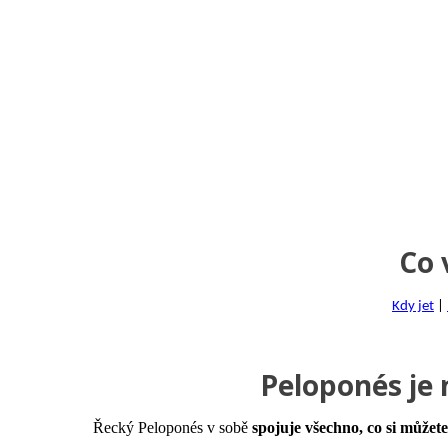
Co 
Kdy jet
|
Peloponés je
Řecký Peloponés v sobě
spojuje všechno, co si může