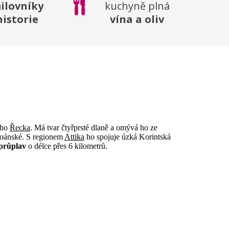
ilovníky
kuchyně plná
historie
vína a oliv
ého
Řecka
. Má tvar čtyřprsté dlaně a omývá ho ze
toánské. S regionem
Attika
ho spojuje úzká Korintská
průplav
o délce přes 6 kilometrů.