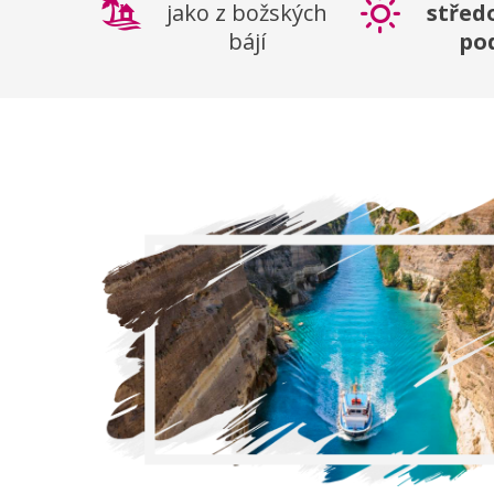
jako z božských
střed
bájí
po