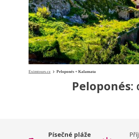
Eximtours.cz
Peloponés + Kalamata
Peloponés
:
Písečné pláže
Př