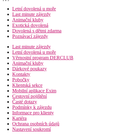
Letní dovolená u moře
Last minute zájezdy
Animační kluby
Exotická dovolená
Dovolená s dětmi zdarma
Poznávací zájezdy
Last minute zájezdy
Letní dovolená u moře
Věrnostní program DERCLUB
Animační kluby
Dárkové poukazy
Kontakty
Pobočky
Klientská sekce
Mobilní aplikace Exim
Cestovní pojištění
Časté dotazy
Podmínky k zájezdu
Informace pro klienty
Kariéra
Ochrana osobních údajů
Nastavení soukromí