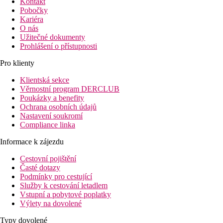
Kontakt
Pobočky
Kariéra
O nás
Užitečné dokumenty
Prohlášení o přístupnosti
Pro klienty
Klientská sekce
Věrnostní program DERCLUB
Poukázky a benefity
Ochrana osobních údajů
Nastavení soukromí
Compliance linka
Informace k zájezdu
Cestovní pojištění
Časté dotazy
Podmínky pro cestující
Služby k cestování letadlem
Vstupní a pobytové poplatky
Výlety na dovolené
Typy dovolené