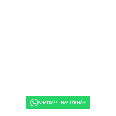
 na pokojích (zdarma)
WHATSAPP - NAPIŠTE NÁM
egorii hotelu. Taxa není zahrnuta v ceně zájezdu a musí být uhrazena k
i protiepidemických opatření v dané destinaci.