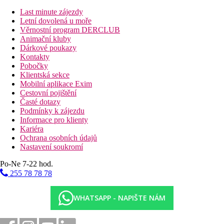
Last minute zájezdy
Letní dovolená u moře
Věrnostní program DERCLUB
Animační kluby
Dárkové poukazy
Kontakty
Pobočky
Klientská sekce
Mobilní aplikace Exim
Cestovní pojištění
Časté dotazy
Podmínky k zájezdu
Informace pro klienty
Kariéra
Ochrana osobních údajů
Nastavení soukromí
Po-Ne 7-22 hod.
255 78 78 78
WHATSAPP - NAPIŠTE NÁM