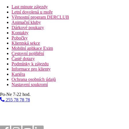
Last minute zájezdy
Letní dovolená u moře
Věrnostní program DERCLUB
Animační kluby
Dárkové poukazy
Kontakty
Pobočky
Klientská sekce
Mobilní aplikace Exim
Cestovní pojištění
Časté dotazy
Podmínky k zájezdu
Informace pro klienty
Kariéra
Ochrana osobních údajů
Nastavení soukromí
Po-Ne 7-22 hod.
255 78 78 78