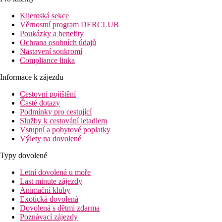
Pláž
Klientská sekce
Věrnostní program DERCLUB
Poukázky a benefity
Lehátka a slunečníky na pláži zdarma
Ochrana osobních údajů
Plážová dovolená
Nastavení soukromí
Compliance linka
Bazény
Informace k zájezdu
Lehátka a slunečníky u bazénu zdarma
Cestovní pojištění
Časté dotazy
Fotogalerie
Podmínky pro cestující
Služby k cestování letadlem
Vstupní a pobytové poplatky
Výlety na dovolené
Typy dovolené
Letní dovolená u moře
Last minute zájezdy
Animační kluby
Exotická dovolená
Dovolená s dětmi zdarma
Poznávací zájezdy