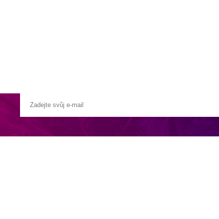
a u moře
Animační kluby
First minute – Léto 2027
Vě