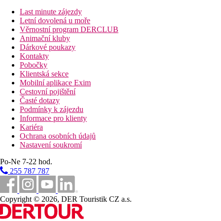
Dvoulůžkový pokoj, Deluxe, Výhledem na moře,
Privátním bazénem
: viz DRSVX, privátní bazén s
Last minute zájezdy
mořskou vodou (cca 17 m2)
Letní dovolená u moře
Junior suita, Deluxe, Výhled zaharada
: 1 prostornější
Věrnostní program DERCLUB
místnost s obývací částí, výhled zahrada. Celkem cca 51
Animační kluby
m2
Dárkové poukazy
Junior suita, Deluxe, Výhled na moře
: 1 prostornější
Kontakty
místnost s obývací částí, výhled na moře. Celkem cca 51
Pobočky
m2
Klientská sekce
Rodinná suita, Deluxe, Výhledem na moře
: výhled na
Mobilní aplikace Exim
moře, dvě oddělené místnosti dveřmi. Celkem cca 56 m2
Cestovní pojištění
Rodinná Suita, Superior Výhlede na moře:
výhled na
Časté dotazy
moře
,
2 oddělené místnosti, 2 koupelny, 2x TV. Celkem
Podmínky k zájezdu
cca 68 m2
Informace pro klienty
Bungalov, Prestige, Výhled na moře:
výhled na moře.
Kariéra
Celkem cca 42 m2
Ochrana osobních údajů
Bungalov, Prestige, Výhled na moře, Privátní bazén:
Nastavení soukromí
výhled na moře, privátní bazén (cca 20 m2). Celkem cca
42 m2
Po-Ne 7-22 hod.
Junior suita, Bungalov, Prestige, Výhled na moře,
255 787 787
Privátní bazén:
výhled na moře, 1 prostornější místnost,
privátní bazén (cca 20 m2). Celkem cca 53 m2
Rodinný pokoj, Bungalov, Prestige, Signature, Výhled
Copyright © 2026, DER Touristik CZ a.s.
na moře, Privátní bazén:
výhled na moře, 2 oddělené
místnosti, privátní bazén (cca 20 m2). Celkem cca 62 m2