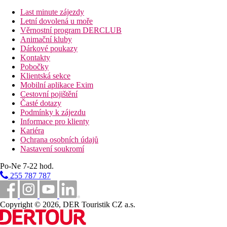
výše uvedené vybavení)
Last minute zájezdy
Dvoulůžkový pokoj, Deluxe, Výhled moře:
výhled na
Letní dovolená u moře
moře
Věrnostní program DERCLUB
Dvoulůžkový pokoj,Deluxe, Výhled zahrada,
Animační kluby
Soukromý bazén:
privátní bazén tvaru L, terasa,
Dárkové poukazy
prostornější
Kontakty
Dvoulůžkový pokoj, Deluxe, Výhled moře, soukromý
Pobočky
bazén:
výhled na moře, privátní bazén tvaru L, terasa
Klientská sekce
Junior suita, Deluxe, Výhled moře:
ložnice a obývací
Mobilní aplikace Exim
část oddělena dveřmi, cca 45 m2, výhled moře
Cestovní pojištění
Junior suita, Deluxe, Výhled zahrada, Soukromý
Časté dotazy
bazén:
ložnice a obývací část oddělena dveřmi, privátní
Podmínky k zájezdu
bazén tvaru L, terasa
Informace pro klienty
Junior suita, Deluxe, Výhled moře, Soukromý bazén:
Kariéra
ložnice a obývací část oddělena dveřmi, privátní bazén
Ochrana osobních údajů
tvaru L, výhled na moře, terasa
Nastavení soukromí
Popis hotelu
Po-Ne 7-22 hod.
Vstupní hala s recepcí
255 787 787
lobby
7 restaurací (Á la carte restaurace za příplatek)
4 bary (tématické bary)
Copyright © 2026, DER Touristik CZ a.s.
minimarket a obchody
konferenční místnost
dětské hřiště