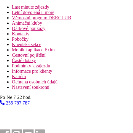
Last minute zájezdy
Vzdálenosti
Letní dovolená u moře
Věrnostní program DERCLUB
57 km
Animační kluby
Vzdálenost od nejbližšího letiště
Dárkové poukazy
Kontakty
Pláž
Pobočky
Klientská sekce
Mobilní aplikace Exim
Plážová dovolená
Cestovní pojištění
Časté dotazy
Bazény
Podmínky k zájezdu
Informace pro klienty
Kariéra
Lehátka a slunečníky u bazénu zdarma
Ochrana osobních údajů
Bar u bazénu
Nastavení soukromí
Fotogalerie
Po-Ne 7-22 hod.
255 787 787