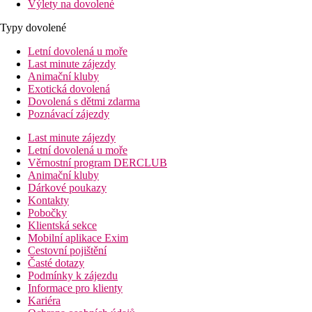
Výlety na dovolené
Typy dovolené
Letní dovolená u moře
Last minute zájezdy
Animační kluby
Exotická dovolená
Dovolená s dětmi zdarma
Poznávací zájezdy
Last minute zájezdy
Letní dovolená u moře
Věrnostní program DERCLUB
Animační kluby
Dárkové poukazy
Kontakty
Pobočky
Klientská sekce
Mobilní aplikace Exim
Cestovní pojištění
Časté dotazy
Podmínky k zájezdu
Informace pro klienty
Kariéra