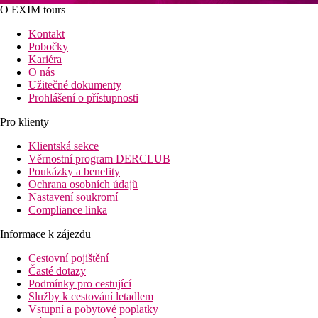
O EXIM tours
Kontakt
Pobočky
Kariéra
O nás
Užitečné dokumenty
Prohlášení o přístupnosti
Pro klienty
Klientská sekce
Věrnostní program DERCLUB
Poukázky a benefity
Ochrana osobních údajů
Nastavení soukromí
Compliance linka
Informace k zájezdu
Cestovní pojištění
Časté dotazy
Podmínky pro cestující
Služby k cestování letadlem
Vstupní a pobytové poplatky