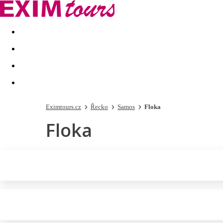
Akční nabídky
Last minute
First minute - Exotika a zim
Eximtours.cz
Řecko
Samos
Floka
Floka