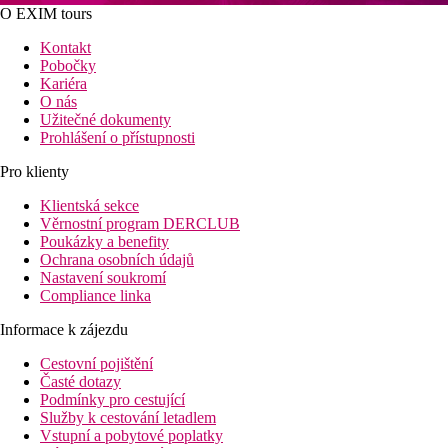
O EXIM tours
Kontakt
Pobočky
Kariéra
O nás
Užitečné dokumenty
Prohlášení o přístupnosti
Pro klienty
Klientská sekce
Věrnostní program DERCLUB
Poukázky a benefity
Ochrana osobních údajů
Nastavení soukromí
Compliance linka
Informace k zájezdu
Cestovní pojištění
Časté dotazy
Podmínky pro cestující
Služby k cestování letadlem
Vstupní a pobytové poplatky