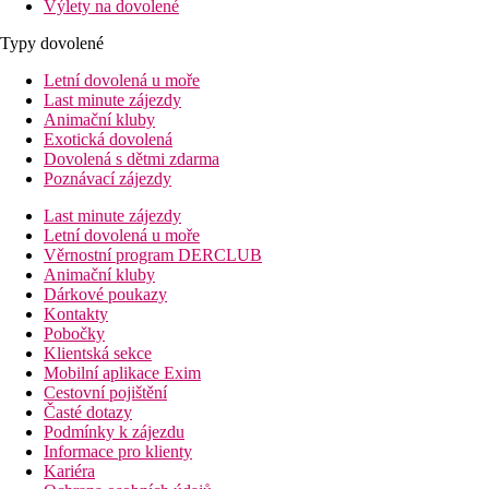
Výlety na dovolené
Typy dovolené
Letní dovolená u moře
Last minute zájezdy
Animační kluby
Exotická dovolená
Dovolená s dětmi zdarma
Poznávací zájezdy
Last minute zájezdy
Letní dovolená u moře
Věrnostní program DERCLUB
Animační kluby
Dárkové poukazy
Kontakty
Pobočky
Klientská sekce
Mobilní aplikace Exim
Cestovní pojištění
Časté dotazy
Podmínky k zájezdu
Informace pro klienty
Kariéra