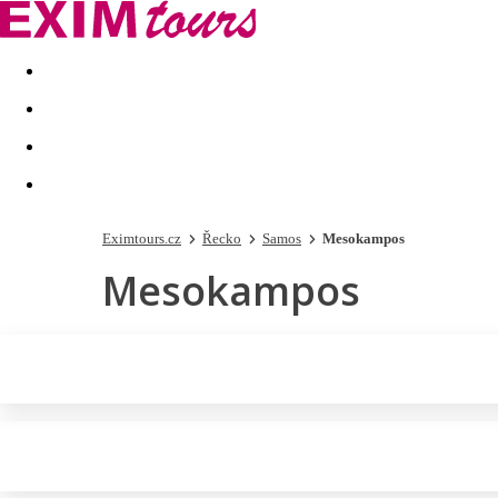
Akční nabídky
Last minute
First minute - Exotika a zim
Eximtours.cz
Řecko
Samos
Mesokampos
Mesokampos