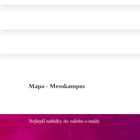
Mapa -
Mesokampos
Nejlepší nabídky do vašeho e-mailu