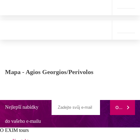
Mapa -
Agios Georgios/Perivolos
Nejlepší nabídky
ODEBÍRAT
do vašeho e-mailu
O EXIM tours