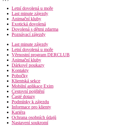
Letní dovolená u moře
Last minute zájezdy
Animační kluby
Exotická dovolená
Dovolená s dětmi zdarma
Poznávací zájezdy
Last minute zájezdy
Letní dovolená u moře
Věrnostní program DERCLUB
Animační kluby
Dárkové poukazy
Kontakty
Pobočky
Klientská sekce
Mobilní aplikace Exim
Cestovní pojištění
Časté dotazy
Podmínky k zájezdu
Informace pro klienty
Kariéra
Ochrana osobních údajů
Nastavení soukromí