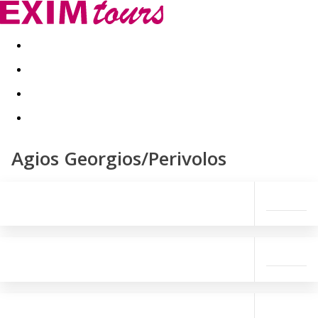
Akční nabídky
Last minute
First minute - Exotika a zim
Agios Georgios/Perivolos