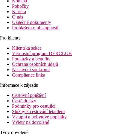
Kontakt
Pobočky
Kariéra
O nás
Užitečné dokumenty
Prohlášení o přístupnosti
Pro klienty
Klientská sekce
Věrnostní program DERCLUB
Poukázky a benefity
Ochrana osobních údajů
Nastavení soukromí
Compliance linka
Informace k zájezdu
Cestovní pojištění
Časté dotazy
Podmínky pro cestující
Služby k cestování letadlem
Vstupní a pobytové poplatky
Výlety na dovolené
Typy dovolené