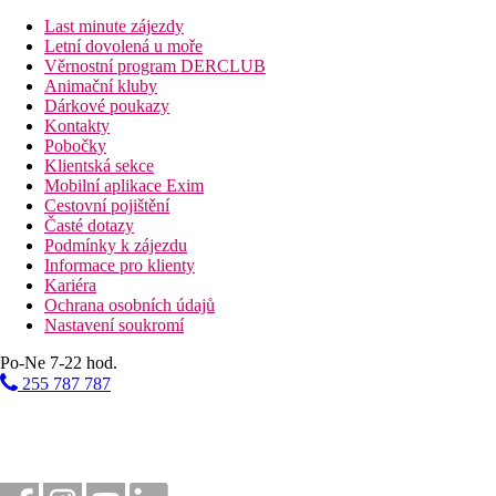
5 km
Vzdálenost od nejbližšího letiště
Last minute zájezdy
Letní dovolená u moře
Bazény
Věrnostní program DERCLUB
Animační kluby
Dárkové poukazy
Bar u bazénu
Kontakty
Lehátka u bazénu
Pobočky
Slunečníky u bazénu
Klientská sekce
Mobilní aplikace Exim
Fotogalerie
Cestovní pojištění
Časté dotazy
Podmínky k zájezdu
Informace pro klienty
Kariéra
Ochrana osobních údajů
Nastavení soukromí
Po-Ne 7-22 hod.
255 787 787