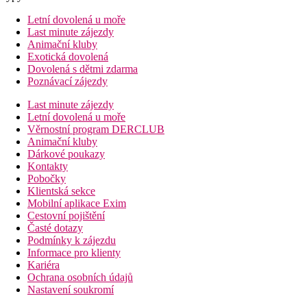
Letní dovolená u moře
Last minute zájezdy
Animační kluby
Exotická dovolená
Dovolená s dětmi zdarma
Poznávací zájezdy
Last minute zájezdy
Letní dovolená u moře
Věrnostní program DERCLUB
Animační kluby
Dárkové poukazy
Kontakty
Pobočky
Klientská sekce
Mobilní aplikace Exim
Cestovní pojištění
Časté dotazy
Podmínky k zájezdu
Informace pro klienty
Kariéra
Ochrana osobních údajů
Nastavení soukromí