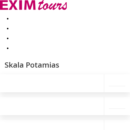
Akční nabídky
Last minute
First minute - Exotika a zim
Skala Potamias