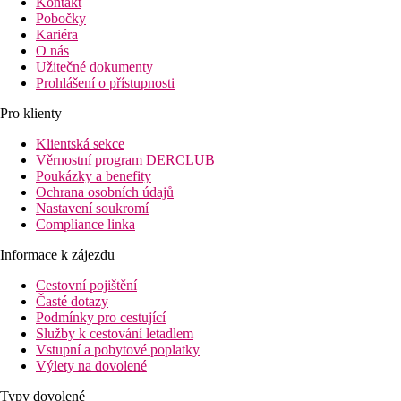
Kontakt
Pobočky
Kariéra
O nás
Užitečné dokumenty
Prohlášení o přístupnosti
Pro klienty
Klientská sekce
Věrnostní program DERCLUB
Poukázky a benefity
Ochrana osobních údajů
Nastavení soukromí
Compliance linka
Informace k zájezdu
Cestovní pojištění
Časté dotazy
Podmínky pro cestující
Služby k cestování letadlem
Vstupní a pobytové poplatky
Výlety na dovolené
Typy dovolené