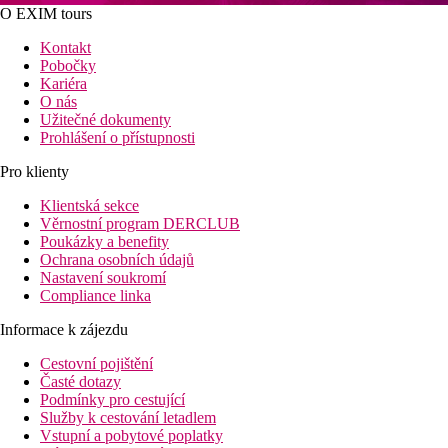
O EXIM tours
Kontakt
Pobočky
Kariéra
O nás
Užitečné dokumenty
Prohlášení o přístupnosti
Pro klienty
Klientská sekce
Věrnostní program DERCLUB
Poukázky a benefity
Ochrana osobních údajů
Nastavení soukromí
Compliance linka
Informace k zájezdu
Cestovní pojištění
Časté dotazy
Podmínky pro cestující
Služby k cestování letadlem
Vstupní a pobytové poplatky