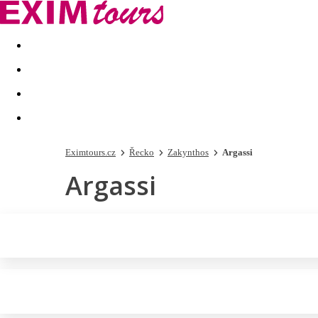
Akční nabídky
Last minute
First minute - Exotika a zim
Eximtours.cz
Řecko
Zakynthos
Argassi
Argassi