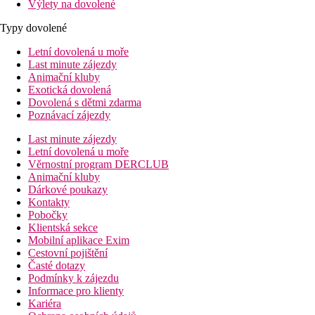
Výlety na dovolené
Typy dovolené
Letní dovolená u moře
Last minute zájezdy
Animační kluby
Exotická dovolená
Dovolená s dětmi zdarma
Poznávací zájezdy
Last minute zájezdy
Letní dovolená u moře
Věrnostní program DERCLUB
Animační kluby
Dárkové poukazy
Kontakty
Pobočky
Klientská sekce
Mobilní aplikace Exim
Cestovní pojištění
Časté dotazy
Podmínky k zájezdu
Informace pro klienty
Kariéra