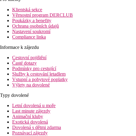
13 km
Klientská sekce
Vzdálenost od nejbližšího letiště
Věrnostní program DERCLUB
Poukázky a benefity
Pláž
Ochrana osobních údajů
Nastavení soukromí
Compliance linka
Hotel přímo u pláže
Plážová dovolená
Informace k zájezdu
Bazény
Cestovní pojištění
Časté dotazy
Podmínky pro cestující
Lehátka a slunečníky u bazénu zdarma
Služby k cestování letadlem
Bar u bazénu
Vstupní a pobytové poplatky
Výlety na dovolené
Fotogalerie
Typy dovolené
Letní dovolená u moře
Last minute zájezdy
Animační kluby
Exotická dovolená
Dovolená s dětmi zdarma
Poznávací zájezdy