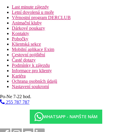
Last minute zájezdy
Letní dovolená u moře
Věrnostní program DERCLUB
Animační kluby
Dárkové poukazy
Kontakty
Pobočky
Klientská sekce
Mobilní aplikace Exim
Cestovní pojištění
Časté dotazy
Podmínky k zájezdu
Informace pro klienty
Kariéra
Ochrana osobních údajů
Nastavení soukromí
Po-Ne 7-22 hod.
255 787 787
WHATSAPP - NAPIŠTE NÁM