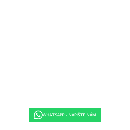
ll inclusive služeb v baru v aquaparku
WHATSAPP - NAPIŠTE NÁM
13.00, 15.00-17.00, 22.00-23.00 hod.)