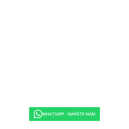
ýše uvedené vybavení)
 na moře
 částí
cí pokoj
pokoj
WHATSAPP - NAPIŠTE NÁM