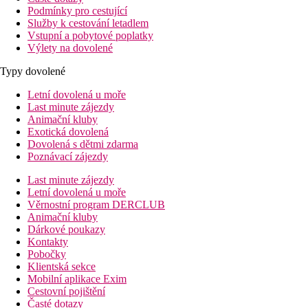
Podmínky pro cestující
Služby k cestování letadlem
Vstupní a pobytové poplatky
Výlety na dovolené
Typy dovolené
Letní dovolená u moře
Last minute zájezdy
Animační kluby
Exotická dovolená
Dovolená s dětmi zdarma
Poznávací zájezdy
Last minute zájezdy
Letní dovolená u moře
Věrnostní program DERCLUB
Animační kluby
Dárkové poukazy
Kontakty
Pobočky
Klientská sekce
Mobilní aplikace Exim
Cestovní pojištění
Časté dotazy