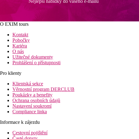
Nejlepší nabídky do vašeho e-mailu
O EXIM tours
Kontakt
Pobočky
Kariéra
O nás
Užitečné dokumenty
Prohlášení o přístupnosti
Pro klienty
Klientská sekce
Věrnostní program DERCLUB
Poukázky a benefity
Ochrana osobních údajů
Nastavení soukromí
Compliance linka
Informace k zájezdu
Cestovní pojištění
Časté dotazy