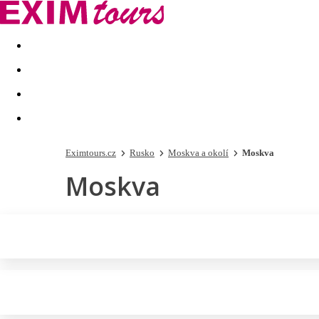
Akční nabídky
Last minute
First minute - Exotika a zim
Eximtours.cz
Rusko
Moskva a okolí
Moskva
Moskva