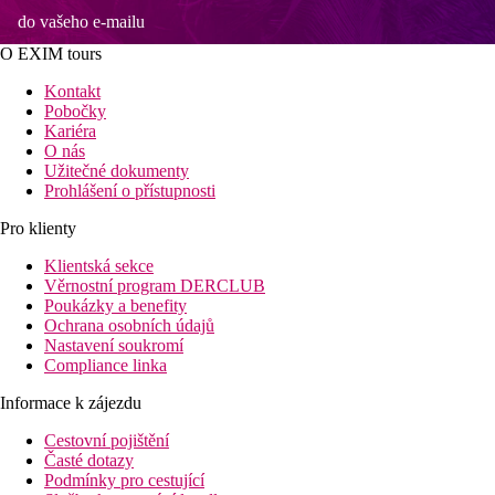
do vašeho e-mailu
O EXIM tours
Kontakt
Pobočky
Kariéra
O nás
Užitečné dokumenty
Prohlášení o přístupnosti
Pro klienty
Klientská sekce
Věrnostní program DERCLUB
Poukázky a benefity
Ochrana osobních údajů
Nastavení soukromí
Compliance linka
Informace k zájezdu
Cestovní pojištění
Časté dotazy
Podmínky pro cestující