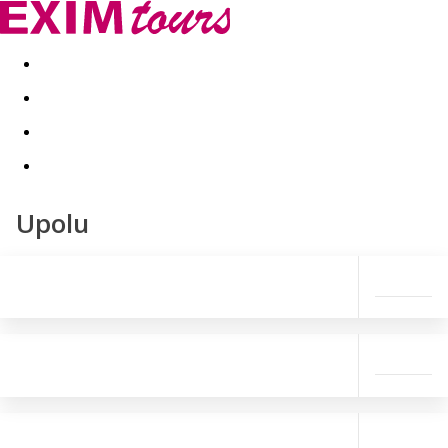
Akční nabídky
Last minute
First minute - Exotika a zim
Upolu