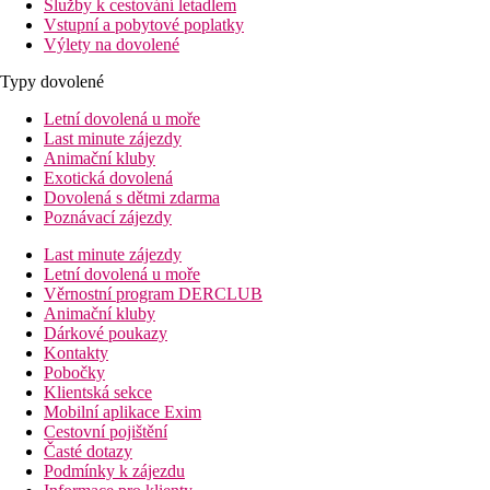
Služby k cestování letadlem
Vstupní a pobytové poplatky
Výlety na dovolené
Typy dovolené
Letní dovolená u moře
Last minute zájezdy
Animační kluby
Exotická dovolená
Dovolená s dětmi zdarma
Poznávací zájezdy
Last minute zájezdy
Letní dovolená u moře
Věrnostní program DERCLUB
Animační kluby
Dárkové poukazy
Kontakty
Pobočky
Klientská sekce
Mobilní aplikace Exim
Cestovní pojištění
Časté dotazy
Podmínky k zájezdu