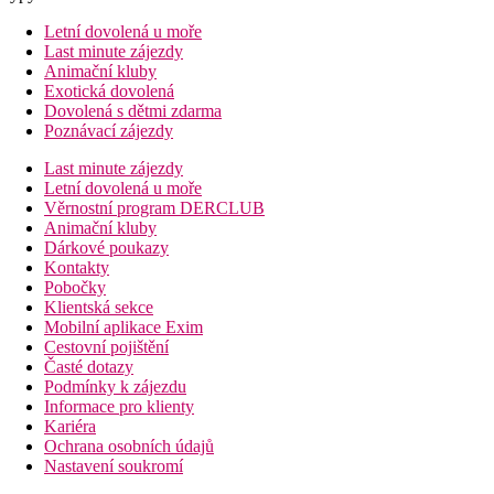
Letní dovolená u moře
Last minute zájezdy
Animační kluby
Exotická dovolená
Dovolená s dětmi zdarma
Poznávací zájezdy
Last minute zájezdy
Letní dovolená u moře
Věrnostní program DERCLUB
Animační kluby
Dárkové poukazy
Kontakty
Pobočky
Klientská sekce
Mobilní aplikace Exim
Cestovní pojištění
Časté dotazy
Podmínky k zájezdu
Informace pro klienty
Kariéra
Ochrana osobních údajů
Nastavení soukromí