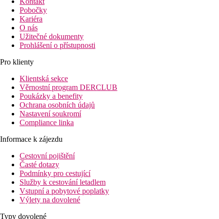
Kontakt
Pobočky
Kariéra
O nás
Užitečné dokumenty
Prohlášení o přístupnosti
Pro klienty
Klientská sekce
Věrnostní program DERCLUB
Poukázky a benefity
Ochrana osobních údajů
Nastavení soukromí
Compliance linka
Informace k zájezdu
Cestovní pojištění
Časté dotazy
Podmínky pro cestující
Služby k cestování letadlem
Vstupní a pobytové poplatky
Výlety na dovolené
Typy dovolené