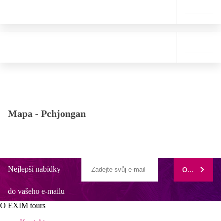
Mapa -
Pchjongan
Nejlepší nabídky
ODEBÍRAT
do vašeho e-mailu
O EXIM tours