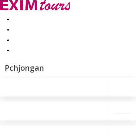
Akční nabídky
Last minute
First minute - Exotika a zim
Pchjongan