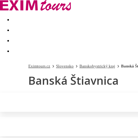
Akční nabídky
Last minute
First minute - Exotika a zim
Eximtours.cz
Slovensko
Banskobystrický kraj
Banská Š
Banská Štiavnica