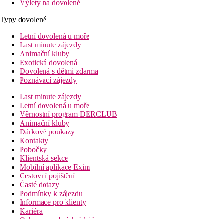
Výlety na dovolené
Typy dovolené
Letní dovolená u moře
Last minute zájezdy
Animační kluby
Exotická dovolená
Dovolená s dětmi zdarma
Poznávací zájezdy
Last minute zájezdy
Letní dovolená u moře
Věrnostní program DERCLUB
Animační kluby
Dárkové poukazy
Kontakty
Pobočky
Klientská sekce
Mobilní aplikace Exim
Cestovní pojištění
Časté dotazy
Podmínky k zájezdu
Informace pro klienty
Kariéra