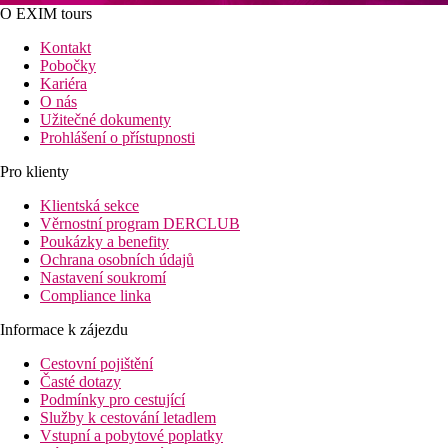
O EXIM tours
Kontakt
Pobočky
Kariéra
O nás
Užitečné dokumenty
Prohlášení o přístupnosti
Pro klienty
Klientská sekce
Věrnostní program DERCLUB
Poukázky a benefity
Ochrana osobních údajů
Nastavení soukromí
Compliance linka
Informace k zájezdu
Cestovní pojištění
Časté dotazy
Podmínky pro cestující
Služby k cestování letadlem
Vstupní a pobytové poplatky