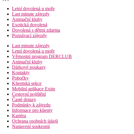
Letní dovolená u moře
Last minute zájezdy
Animační kluby
Exotická dovolená
Dovolená s dětmi zdarma
Poznávací zájezdy
Last minute zájezdy
Letní dovolená u moře
Věrnostní program DERCLUB
Animační kluby
Dárkové poukazy
Kontakty
Pobočky
Klientská sekce
Mobilní aplikace Exim
Cestovní pojištění
Časté dotazy
Podmínky k zájezdu
Informace pro klienty
Kariéra
Ochrana osobních údajů
Nastavení soukromí