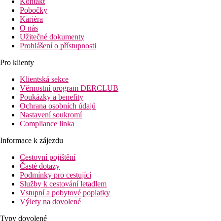
Kontakt
Pobočky
Kariéra
O nás
Užitečné dokumenty
Prohlášení o přístupnosti
Pro klienty
Klientská sekce
Věrnostní program DERCLUB
Poukázky a benefity
Ochrana osobních údajů
Nastavení soukromí
Compliance linka
Informace k zájezdu
Cestovní pojištění
Časté dotazy
Podmínky pro cestující
Služby k cestování letadlem
Vstupní a pobytové poplatky
Výlety na dovolené
Typy dovolené