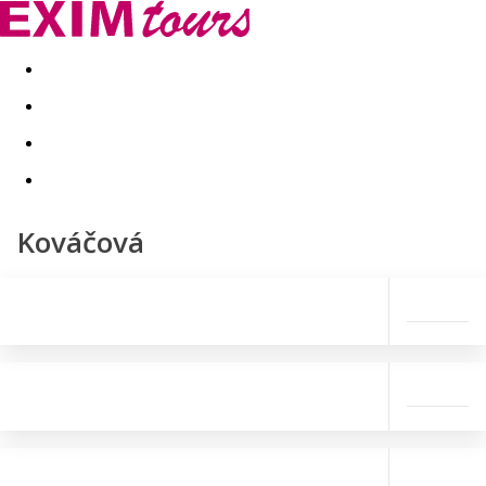
Akční nabídky
Last minute
First minute - Exotika a zim
Kováčová