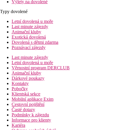
Výlety na dovolené
Typy dovolené
Letní dovolená u moře
Last minute zájezdy
Animační kluby
Exotická dovolená
Dovolená s dětmi zdarma
Poznávací zájezdy
Last minute zájezdy
Letní dovolená u moře
Věrnostní program DERCLUB
Animační kluby
Dárkové poukazy
Kontakty
Pobočky
Klientská sekce
Mobilní aplikace Exim
Cestovní pojištění
Časté dotazy
Podmínky k zájezdu
Informace pro klienty
Kariéra