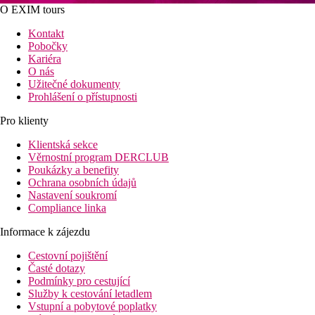
O EXIM tours
Kontakt
Pobočky
Kariéra
O nás
Užitečné dokumenty
Prohlášení o přístupnosti
Pro klienty
Klientská sekce
Věrnostní program DERCLUB
Poukázky a benefity
Ochrana osobních údajů
Nastavení soukromí
Compliance linka
Informace k zájezdu
Cestovní pojištění
Časté dotazy
Podmínky pro cestující
Služby k cestování letadlem
Vstupní a pobytové poplatky