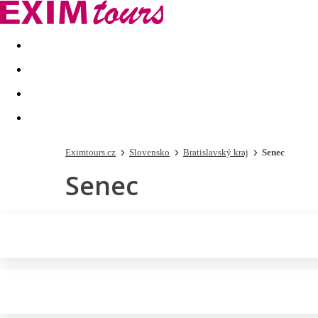
Akční nabídky
Last minute
First minute - Exotika a zim
Eximtours.cz
Slovensko
Bratislavský kraj
Senec
Senec