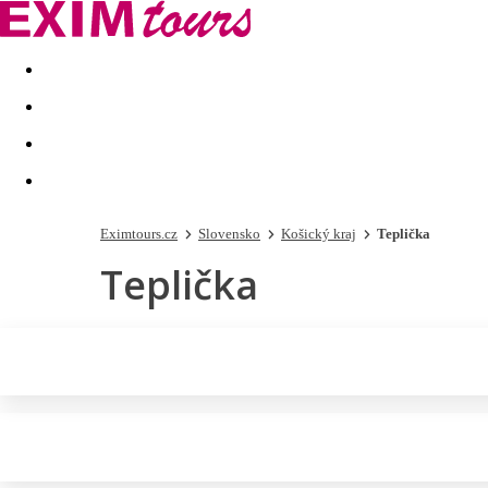
Akční nabídky
Last minute
First minute - Exotika a zim
Eximtours.cz
Slovensko
Košický kraj
Teplička
Teplička