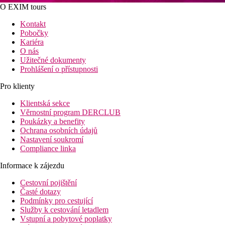
O EXIM tours
Kontakt
Pobočky
Kariéra
O nás
Užitečné dokumenty
Prohlášení o přístupnosti
Pro klienty
Klientská sekce
Věrnostní program DERCLUB
Poukázky a benefity
Ochrana osobních údajů
Nastavení soukromí
Compliance linka
Informace k zájezdu
Cestovní pojištění
Časté dotazy
Podmínky pro cestující
Služby k cestování letadlem
Vstupní a pobytové poplatky