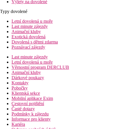
Výlety na dovolené
Typy dovolené
Letní dovolená u moře
Last minute zájezdy
Animační kluby
Exotická dovolená
Dovolená s dětmi zdarma
Poznávací zájezdy
Last minute zájezdy
Letní dovolená u moře
Věrnostní program DERCLUB
Animační kluby
Dárkové poukazy
Kontakty
Pobočky
Klientská sekce
Mobilní aplikace Exim
Cestovní pojištění
Časté dotazy
Podmínky k zájezdu
Informace pro klienty
Kariéra