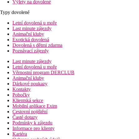
Výlety na dovolené
Typy dovolené
Letní dovolená u moře
Last minute zájezdy
Animační kluby
Exotická dovolená
Dovolená s dětmi zdarma
Poznávací zájezdy
Last minute zájezdy
Letní dovolená u moře
Věrnostní program DERCLUB
Animační kluby
Dárkové poukazy
Kontakty
Pobočky
Klientská sekce
Mobilní aplikace Exim
Cestovní pojištění
Časté dotazy
Podmínky k zájezdu
Informace pro klienty
Kariéra