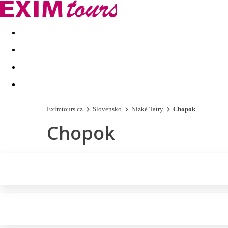
Akční nabídky
Last minute
First minute - Exotika a zim
Eximtours.cz
Slovensko
Nízké Tatry
Chopok
Chopok