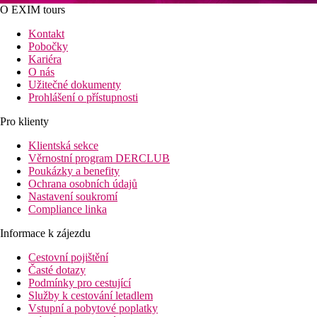
O EXIM tours
Kontakt
Pobočky
Kariéra
O nás
Užitečné dokumenty
Prohlášení o přístupnosti
Pro klienty
Klientská sekce
Věrnostní program DERCLUB
Poukázky a benefity
Ochrana osobních údajů
Nastavení soukromí
Compliance linka
Informace k zájezdu
Cestovní pojištění
Časté dotazy
Podmínky pro cestující
Služby k cestování letadlem
Vstupní a pobytové poplatky