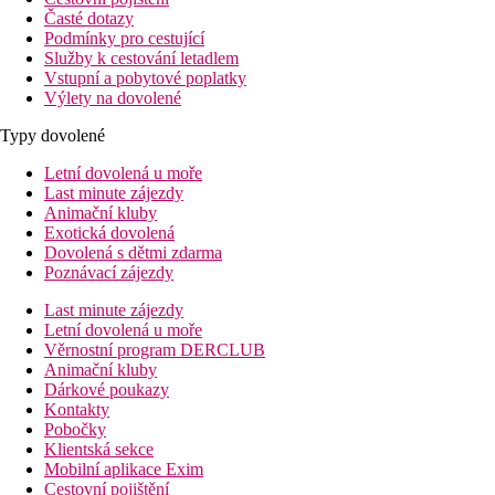
Časté dotazy
Podmínky pro cestující
Služby k cestování letadlem
Vstupní a pobytové poplatky
Výlety na dovolené
Typy dovolené
Letní dovolená u moře
Last minute zájezdy
Animační kluby
Exotická dovolená
Dovolená s dětmi zdarma
Poznávací zájezdy
Last minute zájezdy
Letní dovolená u moře
Věrnostní program DERCLUB
Animační kluby
Dárkové poukazy
Kontakty
Pobočky
Klientská sekce
Mobilní aplikace Exim
Cestovní pojištění