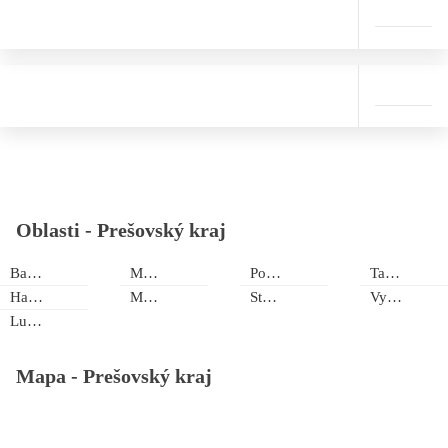
Oblasti -
Prešovský kraj
Bardejov
Malý Lipník
Poprad
Tatranská Štrba
Haligovce
Mengusovce
Stará Ľubovňa
Vyšné Ružbachy
Lučivná
Mapa -
Prešovský kraj