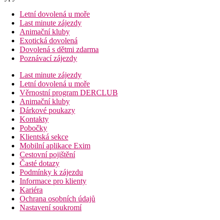
Letní dovolená u moře
Last minute zájezdy
Animační kluby
Exotická dovolená
Dovolená s dětmi zdarma
Poznávací zájezdy
Last minute zájezdy
Letní dovolená u moře
Věrnostní program DERCLUB
Animační kluby
Dárkové poukazy
Kontakty
Pobočky
Klientská sekce
Mobilní aplikace Exim
Cestovní pojištění
Časté dotazy
Podmínky k zájezdu
Informace pro klienty
Kariéra
Ochrana osobních údajů
Nastavení soukromí