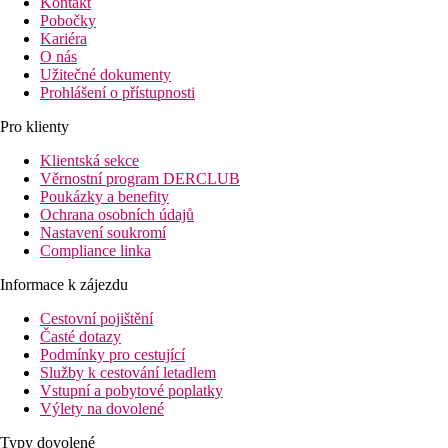
Kontakt
Pobočky
Kariéra
O nás
Užitečné dokumenty
Prohlášení o přístupnosti
Pro klienty
Klientská sekce
Věrnostní program DERCLUB
Poukázky a benefity
Ochrana osobních údajů
Nastavení soukromí
Compliance linka
Informace k zájezdu
Cestovní pojištění
Časté dotazy
Podmínky pro cestující
Služby k cestování letadlem
Vstupní a pobytové poplatky
Výlety na dovolené
Typy dovolené