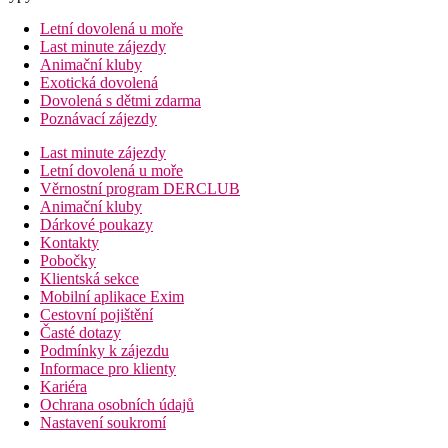
Letní dovolená u moře
Last minute zájezdy
Animační kluby
Exotická dovolená
Dovolená s dětmi zdarma
Poznávací zájezdy
Last minute zájezdy
Letní dovolená u moře
Věrnostní program DERCLUB
Animační kluby
Dárkové poukazy
Kontakty
Pobočky
Klientská sekce
Mobilní aplikace Exim
Cestovní pojištění
Časté dotazy
Podmínky k zájezdu
Informace pro klienty
Kariéra
Ochrana osobních údajů
Nastavení soukromí