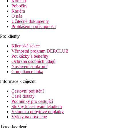
Kontakt
Pobočky
Kariéra
O nás
Užitečné dokumenty
Prohlášení o přístupnosti
Pro klienty
Klientská sekce
Věrnostní program DERCLUB
Poukázky a benefity
Ochrana osobních údajů
Nastavení soukromí
Compliance linka
Informace k zájezdu
Cestovní pojištění
Časté dotazy
Podmínky pro cestující
Služby k cestování letadlem
Vstupní a pobytové poplatky
Výlety na dovolené
Typy dovolené