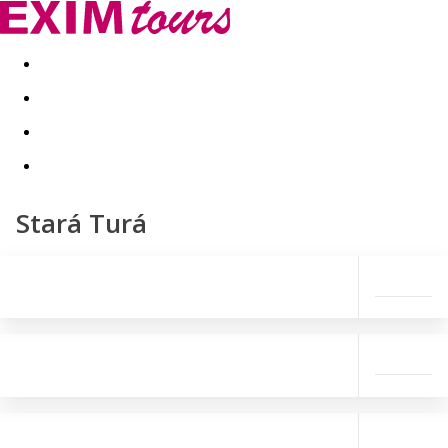
Akční nabídky
Last minute
First minute - Exotika a zim
Stará Turá