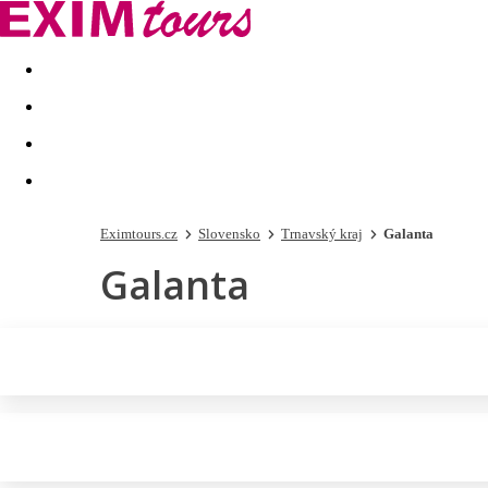
Akční nabídky
Last minute
First minute - Exotika a zim
Eximtours.cz
Slovensko
Trnavský kraj
Galanta
Galanta