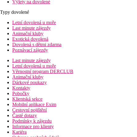
Výlety na dovolené
Typy dovolené
Letní dovolená u moře
Last minute zájezdy
Animační kluby
Exotická dovolená
Dovolená s dětmi zdarma
Poznávací zájezdy
Last minute zájezdy
Letní dovolená u moře
Věrnostní program DERCLUB
Animační kluby
Dárkové poukazy
Kontakty
Pobočky
Klientská sekce
Mobilní aplikace Exim
Cestovní pojištění
Časté dotazy
Podmínky k zájezdu
Informace pro klienty
Kariéra