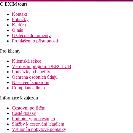
O EXIM tours
Kontakt
Pobočky
Kariéra
O nás
Užitečné dokumenty
Prohlášení o přístupnosti
Pro klienty
Klientská sekce
Věrnostní program DERCLUB
Poukázky a benefity
Ochrana osobních údajů
Nastavení soukromí
Compliance linka
Informace k zájezdu
Cestovní pojištění
Časté dotazy
Podmínky pro cestující
Služby k cestování letadlem
Vstupní a pobytové poplatky