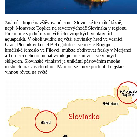
Známé a hojně navštěvované jsou i Slovinské termální lázně,
např. Moravske Toplice na severovýchodě Slovinska v regionu
Prekmurje s jedním z největších evropských venkovních
aquaparků. V okolí uvidíte největší slovinský hrad ve vesnici
Grad, Plečnikův kostel Bela golobica ve městě Bogojina,
hrnčířské řemeslo ve Filovci, můžete obdivovat fresky v Marjanci
a Turnišči nebo ochutnat vynikající místní vína ve vinných
sklípcích. Slovinské vinařství je unikátní pěstováním mnoha
místních prastarých odrůd. Maribor se může pochlubit nejstarší
vinnou révou na světě.