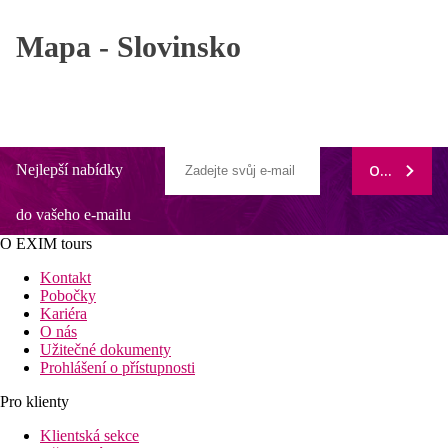
Mapa -
Slovinsko
Nejlepší nabídky
ODEBÍRAT
do vašeho e-mailu
O EXIM tours
Kontakt
Pobočky
Kariéra
O nás
Užitečné dokumenty
Prohlášení o přístupnosti
Pro klienty
Klientská sekce