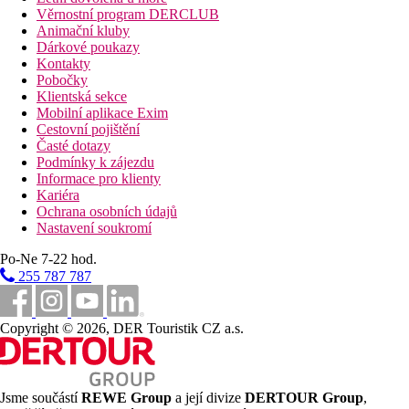
Věrnostní program DERCLUB
Animační kluby
Dárkové poukazy
Kontakty
Pobočky
Klientská sekce
Mobilní aplikace Exim
Cestovní pojištění
Časté dotazy
Podmínky k zájezdu
Informace pro klienty
Kariéra
Ochrana osobních údajů
Nastavení soukromí
Po-Ne 7-22 hod.
255 787 787
Copyright © 2026, DER Touristik CZ a.s.
Jsme součástí
REWE Group
a její divize
DERTOUR Group
,