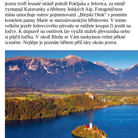
jezera tvoří lesnaté stráně pohoří Pokljuka a Jelovica, za nimiž
vystupují Karavanky a hřebeny Julských Alp. Fotogeničnost
místa umocňuje ostrov pojmenovaný „Blejski Otok“ s poutním
kostelem panny Marie se staroslovanským hřbitovem. V tomto
velkém jezeře ledovcového původu se můžete koupat či jezdit na
loďce. K dopravě na ostrůvek lze využít služeb převozníka nebo
si půjčit loďku. V okolí Bledu se Vám naskytnou velmi pěkné
scenérie. Nejlépe je poznáte během pěší túry okolo jezera.