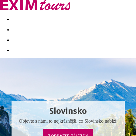
Akční nabídky
Last minute
First minute - Exotika a zim
Slovinsko
Objevte s námi to nejkrásnější, co Slovinsko nabízí.
ZOBRAZIT ZÁJEZDY