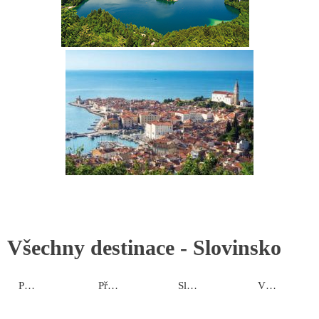
Všechny destinace -
Slovinsko
Pomursko
Přímoří
Slovinské Alpy
Vnitrozemí