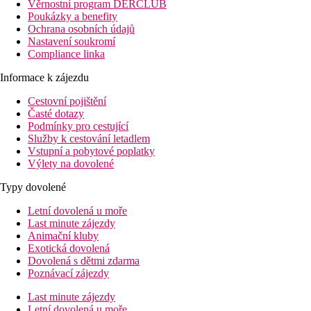
Věrnostní program DERCLUB
Poukázky a benefity
Ochrana osobních údajů
Nastavení soukromí
Compliance linka
Informace k zájezdu
Cestovní pojištění
Časté dotazy
Podmínky pro cestující
Služby k cestování letadlem
Vstupní a pobytové poplatky
Výlety na dovolené
Typy dovolené
Letní dovolená u moře
Last minute zájezdy
Animační kluby
Exotická dovolená
Dovolená s dětmi zdarma
Poznávací zájezdy
Last minute zájezdy
Letní dovolená u moře