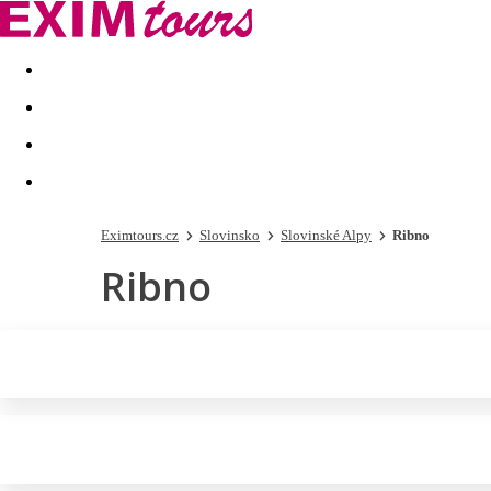
Akční nabídky
Last minute
First minute - Exotika a zim
Eximtours.cz
Slovinsko
Slovinské Alpy
Ribno
Ribno