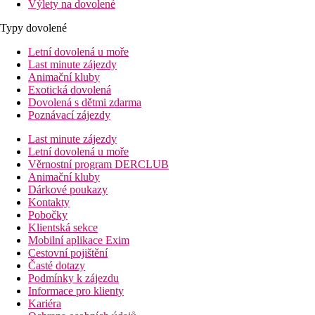
Výlety na dovolené
Typy dovolené
Letní dovolená u moře
Last minute zájezdy
Animační kluby
Exotická dovolená
Dovolená s dětmi zdarma
Poznávací zájezdy
Last minute zájezdy
Letní dovolená u moře
Věrnostní program DERCLUB
Animační kluby
Dárkové poukazy
Kontakty
Pobočky
Klientská sekce
Mobilní aplikace Exim
Cestovní pojištění
Časté dotazy
Podmínky k zájezdu
Informace pro klienty
Kariéra