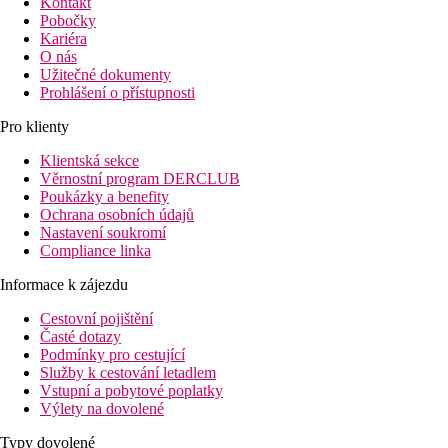
Kontakt
Pobočky
Kariéra
O nás
Užitečné dokumenty
Prohlášení o přístupnosti
Pro klienty
Klientská sekce
Věrnostní program DERCLUB
Poukázky a benefity
Ochrana osobních údajů
Nastavení soukromí
Compliance linka
Informace k zájezdu
Cestovní pojištění
Časté dotazy
Podmínky pro cestující
Služby k cestování letadlem
Vstupní a pobytové poplatky
Výlety na dovolené
Typy dovolené