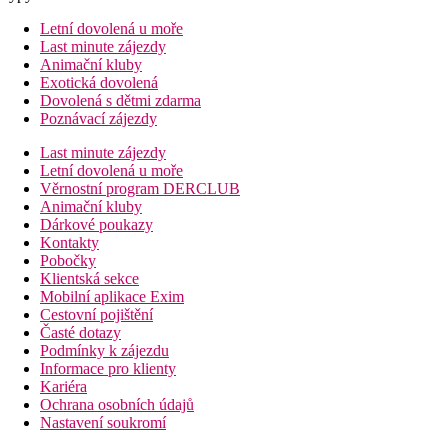
Letní dovolená u moře
Last minute zájezdy
Animační kluby
Exotická dovolená
Dovolená s dětmi zdarma
Poznávací zájezdy
Last minute zájezdy
Letní dovolená u moře
Věrnostní program DERCLUB
Animační kluby
Dárkové poukazy
Kontakty
Pobočky
Klientská sekce
Mobilní aplikace Exim
Cestovní pojištění
Časté dotazy
Podmínky k zájezdu
Informace pro klienty
Kariéra
Ochrana osobních údajů
Nastavení soukromí