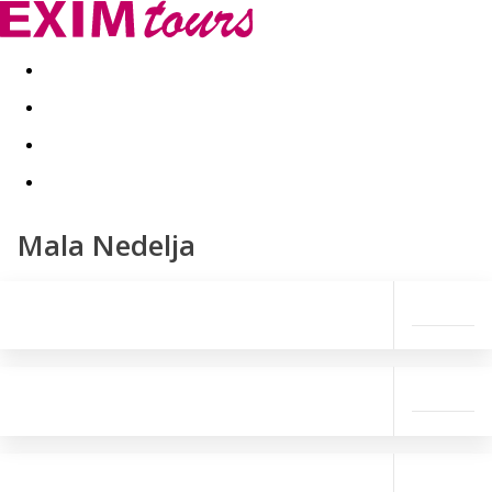
Akční nabídky
Last minute
First minute - Exotika a zim
Mala Nedelja