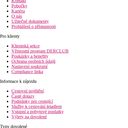
Kontakt
Pobočky
Kariéra
O nás
Užitečné dokumenty
Prohlášení o přístupnosti
Pro klienty
Klientská sekce
Věrnostní program DERCLUB
Poukázky a benefity
Ochrana osobních údajů
Nastavení soukromí
Compliance linka
Informace k zájezdu
Cestovní pojištění
Časté dotazy
Podmínky pro cestující
Služby k cestování letadlem
Vstupní a pobytové poplatky
Výlety na dovolené
Typy dovolené