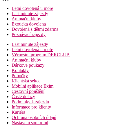
Letní dovolená u moře
Last minute zájezdy
Animační kluby
Exotická dovolená
Dovolená s dětmi zdarma
Poznávací zájezdy
Last minute zájezdy
Letní dovolená u moře
Věrnostní program DERCLUB
Animační kluby
Dárkové poukazy
Kontakty
Pobočky
Klientská sekce
Mobilní aplikace Exim
Cestovní pojištění
Časté dotazy
Podmínky k zájezdu
Informace pro klienty
Kariéra
Ochrana osobních údajů
Nastavení soukromí