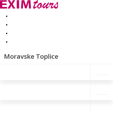
Akční nabídky
Last minute
First minute - Exotika a zim
Moravske Toplice