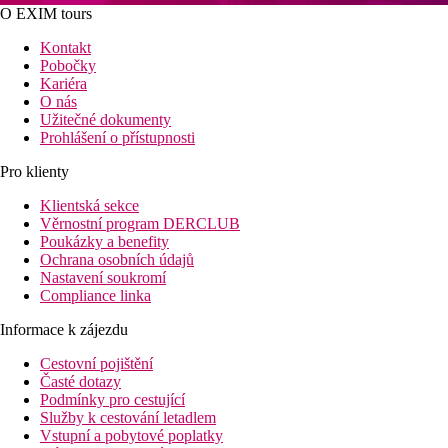
O EXIM tours
Kontakt
Pobočky
Kariéra
O nás
Užitečné dokumenty
Prohlášení o přístupnosti
Pro klienty
Klientská sekce
Věrnostní program DERCLUB
Poukázky a benefity
Ochrana osobních údajů
Nastavení soukromí
Compliance linka
Informace k zájezdu
Cestovní pojištění
Časté dotazy
Podmínky pro cestující
Služby k cestování letadlem
Vstupní a pobytové poplatky