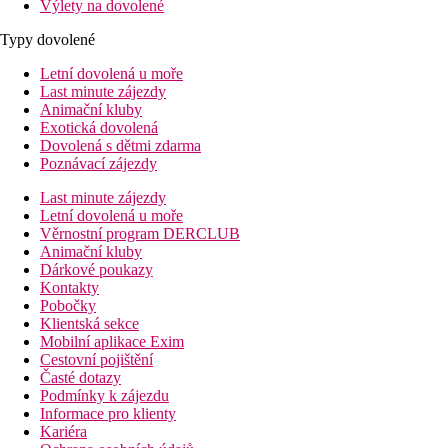
Výlety na dovolené
Typy dovolené
Letní dovolená u moře
Last minute zájezdy
Animační kluby
Exotická dovolená
Dovolená s dětmi zdarma
Poznávací zájezdy
Last minute zájezdy
Letní dovolená u moře
Věrnostní program DERCLUB
Animační kluby
Dárkové poukazy
Kontakty
Pobočky
Klientská sekce
Mobilní aplikace Exim
Cestovní pojištění
Časté dotazy
Podmínky k zájezdu
Informace pro klienty
Kariéra