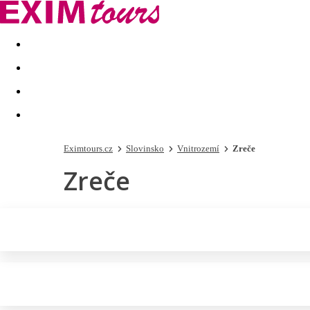
Akční nabídky
Last minute
First minute - Exotika a zim
Eximtours.cz
Slovinsko
Vnitrozemí
Zreče
Zreče