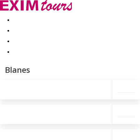
Akční nabídky
Last minute
First minute - Exotika a zim
Blanes