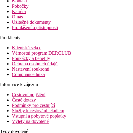
Kontakt
Pobočky
Kariéra
O nás
Užitečné dokumenty
Prohlášení o přístupnosti
Pro klienty
Klientská sekce
Věrnostní program DERCLUB
Poukázky a benefity
Ochrana osobních údajů
Nastavení soukromí
Compliance linka
Informace k zájezdu
Cestovní pojištění
Časté dotazy
Podmínky pro cestující
Služby k cestování letadlem
Vstupní a pobytové poplatky
Výlety na dovolené
Typy dovolené