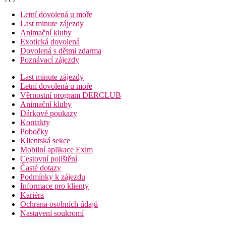
Letní dovolená u moře
Last minute zájezdy
Animační kluby
Exotická dovolená
Dovolená s dětmi zdarma
Poznávací zájezdy
Last minute zájezdy
Letní dovolená u moře
Věrnostní program DERCLUB
Animační kluby
Dárkové poukazy
Kontakty
Pobočky
Klientská sekce
Mobilní aplikace Exim
Cestovní pojištění
Časté dotazy
Podmínky k zájezdu
Informace pro klienty
Kariéra
Ochrana osobních údajů
Nastavení soukromí